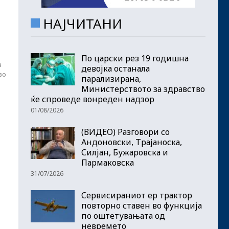
НАЈЧИТАНИ
По царски рез 19 годишна
а
девојка останала
во
парализирана,
Министерството за здравство
ќе спроведе вонреден надзор
01/08/2026
(ВИДЕО) Разговори со
Андоновски, Трајаноска,
Силјан, Бужаровска и
Пармаковска
31/07/2026
Сервисираниот ер трактор
повторно ставен во функција
по оштетувањата од
невремето