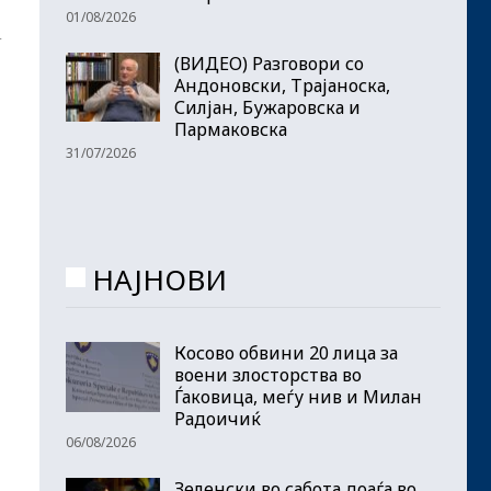
01/08/2026
т
(ВИДЕО) Разговори со
Андоновски, Трајаноска,
Силјан, Бужаровска и
Пармаковска
31/07/2026
НАЈНОВИ
Косово обвини 20 лица за
воени злосторства во
Ѓаковица, меѓу нив и Милан
Радоичиќ
06/08/2026
Зеленски во сабота доаѓа во