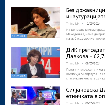
Без државници 
инаугурацијат
Triling Mk
12/05/2024
На денешната инаугураци
Македонија, нема да при
АКТУЕЛНО
на амбасадорскиот кор во
ДИК претседат
Давкова – 62,
Triling Mk
08/05/2024
Првичните резултати од 
комисија ги објавува на с
АКТУЕЛНО
гласачките места, води
Силјановска Д
етничката е о
Triling Mk
06/05/2024