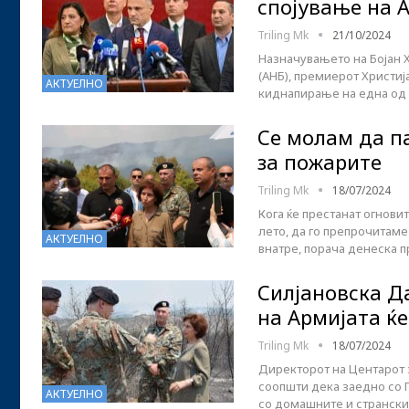
спојување на А
Triling Mk
21/10/2024
Назначувањето на Бојан 
(АНБ), премиерот Христиј
АКТУЕЛНО
киднапирање на една од 
Се молам да п
за пожарите
Triling Mk
18/07/2024
Кога ќе престанат огнови
лето, да го препрочитаме
АКТУЕЛНО
внатре, порача денеска 
Силјановска Д
на Армијата ќ
Triling Mk
18/07/2024
Директорот на Центарот з
соопшти дека заедно со 
АКТУЕЛНО
со домашните и странски