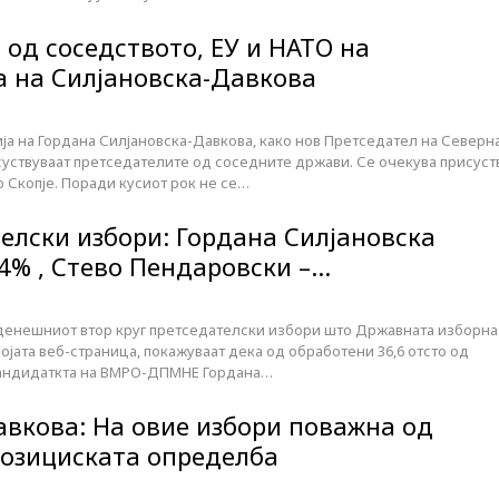
од соседството, ЕУ и НАТО на
а на Силјановска-Давкова
ја на Гордана Силјановска-Давкова, како нов Претседател на Северн
суствуваат претседателите од соседните држави. Се очекува присуст
 Скопје. Поради кусиот рок не се…
елски избори: Гордана Силјановска
74% , Стево Пендаровски –…
денешниот втор круг претседателски избори што Државната изборна
војата веб-страница, покажуваат дека од обработени 36,6 отсто од
 кандидаткта на ВМРО-ДПМНЕ Гордана…
авкова: На овие избори поважна од
позициската определба