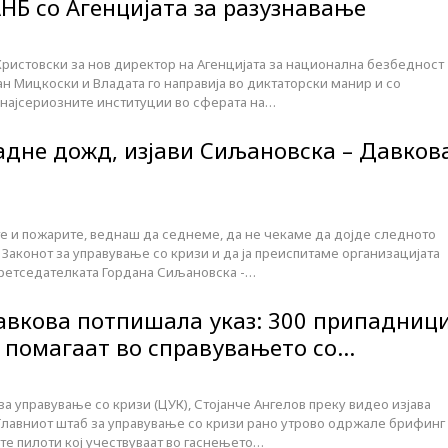
НБ со Агенцијата за разузнавање
Христовски за нов директор на Агенцијата за национална безбедност
ан Мицкоски и Владата го направија во диктаторски манир и со
најсериозните институции во сферата на…
адне дожд, изјави Сиљановска – Давков
те и пожарите, веднаш да седнеме, да не чекаме да дојде следното
 Законот за управување со кризи и да ја преиспитаме организацијата
претседателката Гордана Сиљановска -…
авкова потпишала указ: 300 припадниц
е помагаат во справувањето со…
а управување со кризи (ЦУК), Стојанче Ангелов преку видео изјава
Главниот штаб за управување со кризи рано утрово одржале брифинг
те пилоти кој учествуваат во гаснењето…