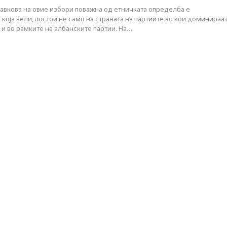
Давкова на овие избори поважна од етничката определба е
која вели, постои не само на страната на партиите во кои доминираа
 и во рамките на албанските партии. На…