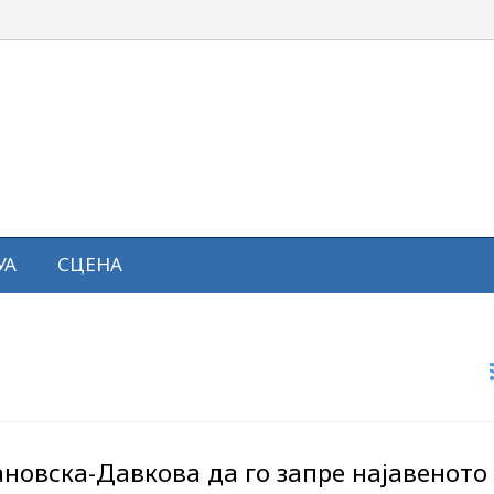
УА
СЦЕНА
а
новска-Давкова да го запре најавеното