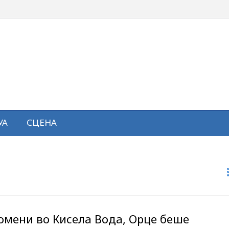
УА
СЦЕНА
ромени во Кисела Вода, Орце беше