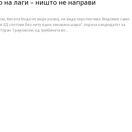
 на лаги – ништо не направи
и, Кисела Вода не виде развој, не виде перспектива. Видовме само
и 3Д спотови без ниту една закована шајка“, порача кандидатот за
Горан Трајковски, од трибината во…