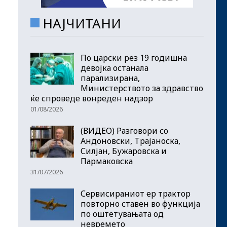
НАЈЧИТАНИ
По царски рез 19 годишна
девојка останала
парализирана,
Министерството за здравство
ќе спроведе вонреден надзор
01/08/2026
(ВИДЕО) Разговори со
Андоновски, Трајаноска,
Силјан, Бужаровска и
Пармаковска
31/07/2026
Сервисираниот ер трактор
повторно ставен во функција
по оштетувањата од
невремето