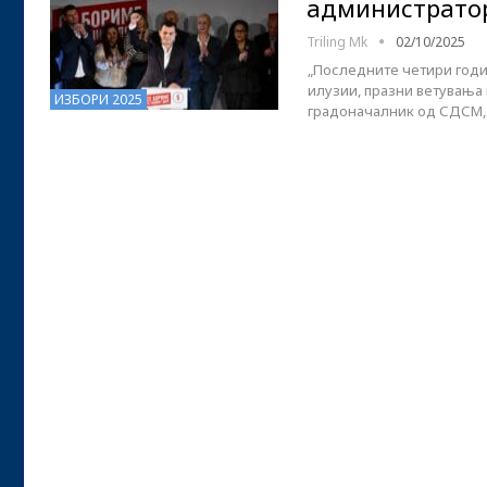
администратор
Triling Mk
02/10/2025
„Последните четири годин
илузии, празни ветувања 
ИЗБОРИ 2025
градоначалник од СДСМ, 