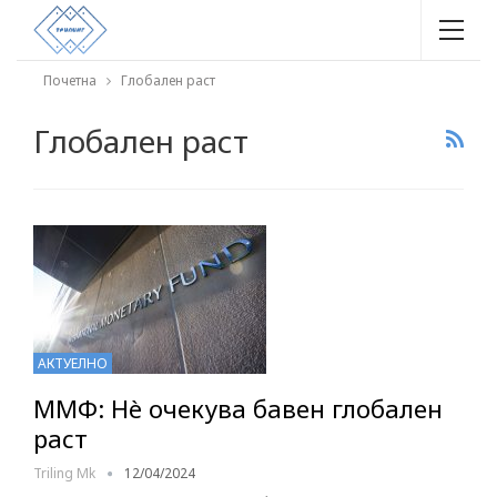
Почетна
Глобален раст
Глобален раст
АКТУЕЛНО
ММФ: Нè очекува бавен глобален
раст
Triling Mk
12/04/2024