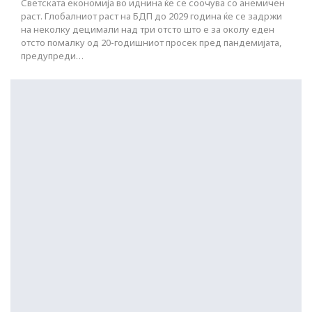
Светската економија во иднина ќе се соочува со анемичен
раст. Глобалниот раст на БДП до 2029 година ќе се задржи
на неколку децимали над три отсто што е за околу еден
отсто помалку од 20-годишниот просек пред пандемијата,
предупреди…