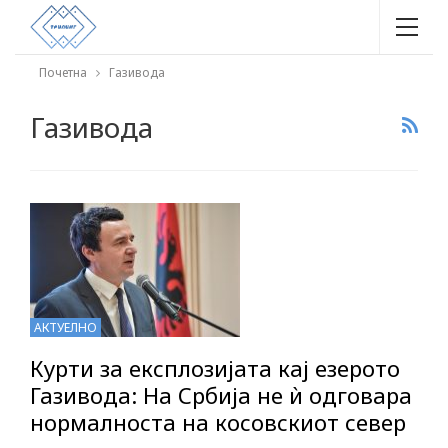
Почетна
Газивода
Газивода
АКТУЕЛНО
Курти за експлозијата кај езерото
Газивода: На Србија не ѝ одговара
нормалноста на косовскиот север