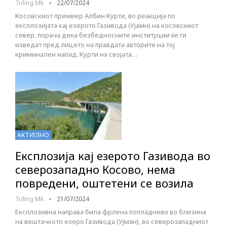
Triling Mk
22/07/2024
Косовскиот премиер Албин Курти, во реакција по
експлозијата кај езерото Газивода (Ујамн) на косовскиот
север, порача дека безбедносните институции ќе ги
изведат пред лицето на правдата авторите на тој
криминален напад. Курти на својата…
АКТУЕЛНО
Експлозија кај езерото Газивода во
северозападно Косово, нема
повредени, оштетени се возила
Triling Mk
21/07/2024
Експлозивна направа била фрлена попладнево во близина
на вештачкото езеро Газивода (Ујман), во северозападниот