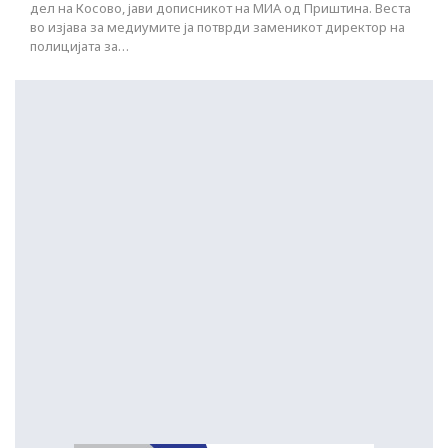
дел на Косово, јави дописникот на МИА од Приштина. Веста
во изјава за медиумите ја потврди заменикот директор на
полицијата за…