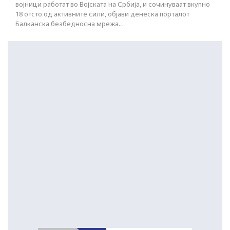
војници работат во Војската на Србија, и сочинуваат вкупно
18 отсто од активните сили, објави денеска порталот
Балканска безбедносна мрежа.…