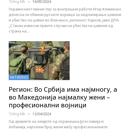
Triling Mk
16/05/2024
Украинскиот министер за внатрешни работи Игор Клименко
денеска ги обвини руските војници за киднапирање цивили
и убиство на цивил во Вовчанск, регионот Харков, јави ДПА.
„Станаа извесни првите случаи на убиства на цивили од
страна на…
АКТУЕЛНО
Регион: Во Србија има најмногу, а
во Македонија најмалку жени –
професионални војници
Triling Mk
12/04/2024
Од армиите на земјите од поранешна Југославија и
Албанија, најголем број жени меѓу професионалните