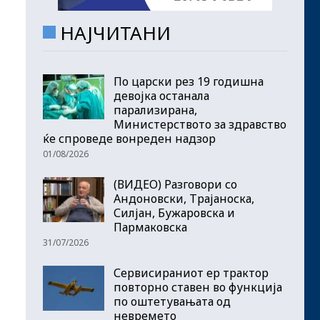
НАЈЧИТАНИ
По царски рез 19 годишна
девојка останала
парализирана,
Министерството за здравство
ќе спроведе вонреден надзор
01/08/2026
(ВИДЕО) Разговори со
Андоновски, Трајаноска,
Силјан, Бужаровска и
Пармаковска
31/07/2026
Сервисираниот ер трактор
повторно ставен во функција
по оштетувањата од
невремето