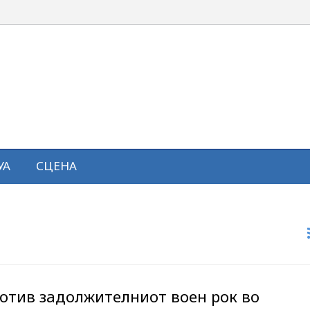
УА
СЦЕНА
ротив задолжителниот воен рок во