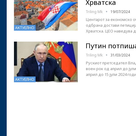
Хрватска
Triling Mk
19/07/2024
Центарот за економско о
одбрана достави петиција
АКТУЕЛНО
Хрватска. ЦЕО наведува д
Путин потпиша
Triling Mk
31/03/2024
Рускиот претседател Вла
воен рок од април до јули
април до 15 јули 2024 го
АКТУЕЛНО