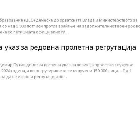
бразование (ЦЕО) денеска до хрватската Влада и Министерството за
 со над 5.000 потписи против враќање на задолжителниот воен рок в
ека со петицијата официјално ги…
 указ за редовна пролетна регрутација
димир Путин денеска потпиша указ за повик за пролетно служење
 2024 година, а во регрутирањето се вклучени 150.000 лица. - Од 1
дина да се изврши регрутација во…