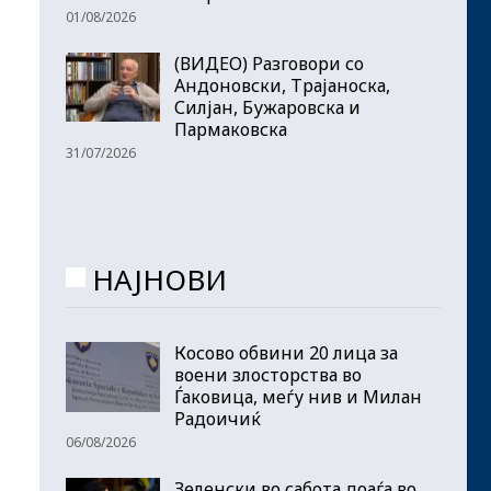
01/08/2026
(ВИДЕО) Разговори со
Андоновски, Трајаноска,
Силјан, Бужаровска и
Пармаковска
31/07/2026
НАЈНОВИ
Косово обвини 20 лица за
воени злосторства во
Ѓаковица, меѓу нив и Милан
Радоичиќ
06/08/2026
Зеленски во сабота доаѓа во