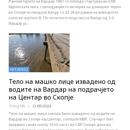
Ракометарите на Вардар 1961 со победа стартуваа во ЕХФ
Европската лига, совладувајќи го вечерва на домашен терен
во Скопје исландски Валур со 33-26 во рамки на воведното
коло во групата Ф. По почетното водство на Валур од 2-0,
Вардар ја…
АКТУЕЛНО
Тело на машко лице извадено од
водите на Вардар на подрачјето
на Центар во Скопје
Triling Mk
21/05/2024
Тело на машко лице синоќа било извадено од водите на
Вардар во Скопје кај Центар, соопшти МВР. Случајот бил
пријавен синќа околу 19.50 часот во СВР Скопје дека во