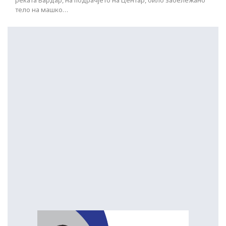
реката Вардар, на подрачјето на Центар, било забележано
тело на машко…