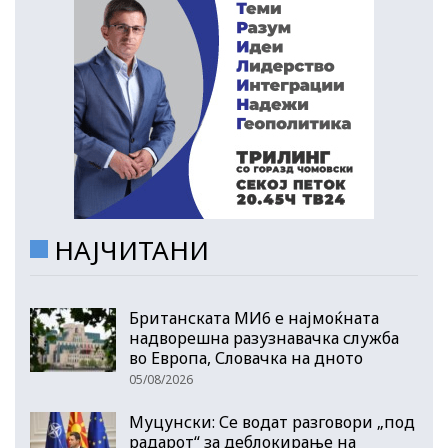
НАЈЧИТАНИ
Британската МИ6 е најмоќната
надворешна разузнавачка служба
во Европа, Словачка на дното
05/08/2026
Муцунски: Се водат разговори „под
радарот“ за деблокирање на