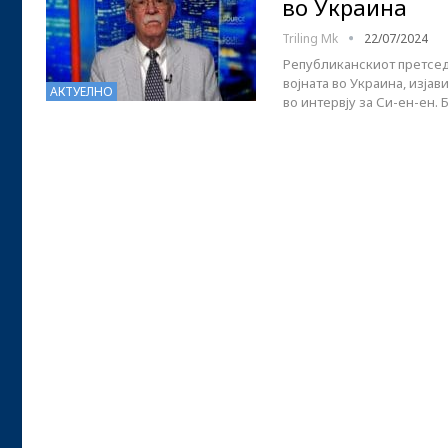
во Украина
Triling Mk
22/07/2024
Републиканскиот претсед
војната во Украина, изј
АКТУЕЛНО
во интервју за Си-ен-ен.