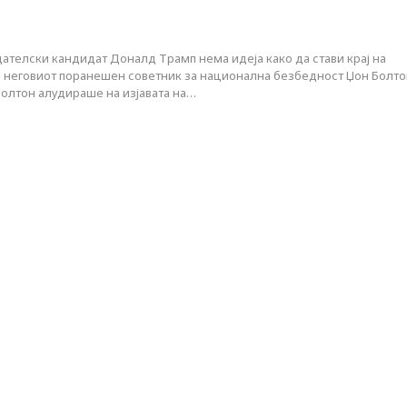
ателски кандидат Доналд Трамп нема идеја како да стави крај на
ави неговиот поранешен советник за национална безбедност Џон Болт
 Болтон алудираше на изјавата на…