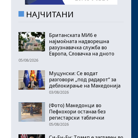
НАЈЧИТАНИ
Британската МИ6 е
најмоќната надворешна
разузнавачка служба во
Европа, Словачка на дното
05/08/2026
Муцунски: Се водат
разговори „под радарот“ за
деблокирање на Македонија
03/08/2026
(Фото) Македонци во
Пефкохори останаа без
регистарски таблички
05/08/2026
Си-Ен-Ен: Трамп е заглавен во