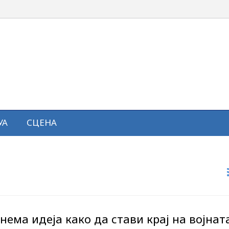
УА
СЦЕНА
нема идеја како да стави крај на војнат