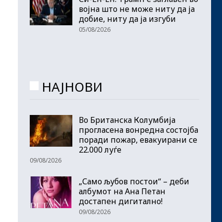
војна што не може ниту да ја
добие, ниту да ја изгуби
05/08/2026
НАЈНОВИ
Во Британска Колумбија
прогласена вонредна состојба
поради пожар, евакуирани се
22.000 луѓе
09/08/2026
„Само љубов постои“ – деби
албумот на Ана Петан
достапен дигитално!
09/08/2026