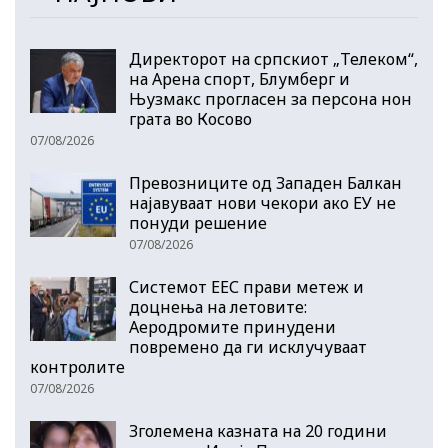
Директорот на српскиот „Телеком“,
на Арена спорт, Блумберг и
Њузмакс прогласен за персона нон
грата во Косово
07/08/2026
Превозниците од Западен Балкан
најавуваат нови чекори ако ЕУ не
понуди решение
07/08/2026
Системот ЕЕС прави метеж и
доцнења на летовите:
Аеродромите принудени
повремено да ги исклучуваат
контролите
07/08/2026
Зголемена казната на 20 години