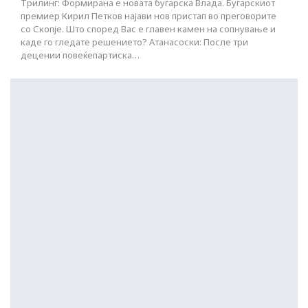
Трилинг: Формирана е новата бугарска Влада. Бугарскиот
премиер Кирил Петков најави нов пристап во преговорите
со Скопје. Што според Вас е главен камен на сопнување и
каде го гледате решението? Атанасоски: После три
децении повеќепартиска…