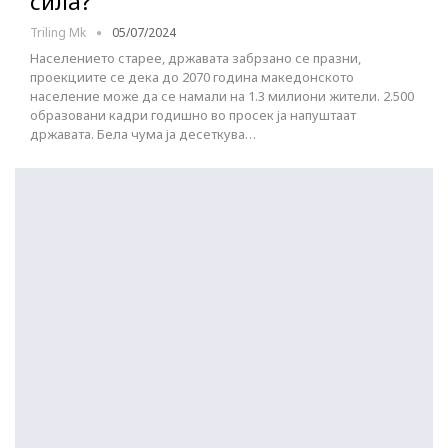
сила?
Triling Mk
05/07/2024
Населението старее, државата забрзано се празни,
проекциите се дека до 2070 година македонското
население може да се намали на 1.3 милиони жители. 2.500
образовани кадри годишно во просек ја напуштаат
државата. Бела чума ја десеткува…