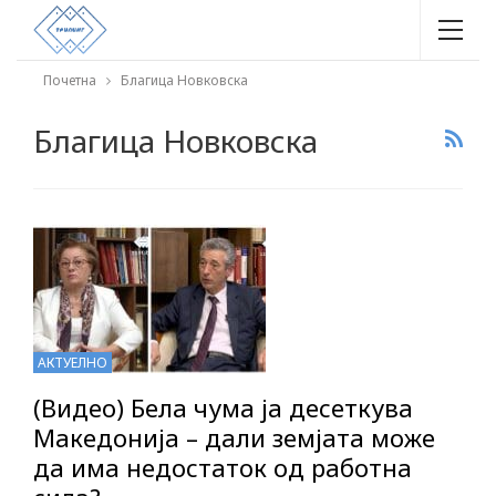
Почетна
Благица Новковска
Благица Новковска
АКТУЕЛНО
(Видео) Бела чума ја десеткува
Македонија – дали земјата може
да има недостаток од работна