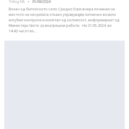
Triling Mk
01/06/2024
Возач од битолското село Средно Егри вчера починал на
местото на несреќата откако управувајќи патничко возило
изгубил контрола и излетал од коловозот, информираат од
Министерството за внатрешни работи. -На 31.05.2024 во
14:42 часот во…