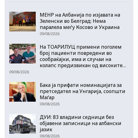
МЕНР на Албанија по изјавата на
Зеленски во Белград: Нема
паралела меѓу Косово и Украина
09/08/2026
На ТОАРИЛУЦ примени поголем
број пациенти повредени во
сообраќајки, има и случаи на
колапс предизвикан од високите…
09/08/2026
Бака ја прифати номинацијата за
претседател на Унгарија, соопшти
Маѓар
09/08/2026
ДУИ: 83 владини седници без
објавени записници на албански
јазик
09/08/2026