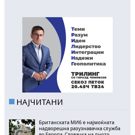
НАЈЧИТАНИ
Британската МИ6 е најмоќната
надворешна разузнавачка служба
во Европа, Словачка на дното