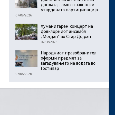
доплата, само со законски
утврдената партиципација
07/08/2026
Хуманитарен концерт на
фолклорниот ансамбл
„Мегдан” во Стар Дојран
07/08/2026
Народниот правобранител
оформи предмет за
загадувањето на водата во
Гостивар
07/08/2026