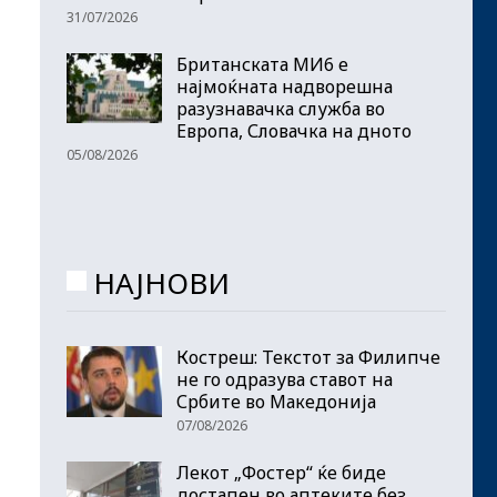
31/07/2026
Британската МИ6 е
најмоќната надворешна
разузнавачка служба во
Европа, Словачка на дното
05/08/2026
НАЈНОВИ
Костреш: Текстот за Филипче
не го одразува ставот на
Србите во Македонија
07/08/2026
Лекот „Фостер“ ќе биде
достапен во аптеките без