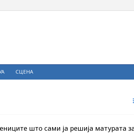
УА
СЦЕНА
чениците што сами ја решија матурата з