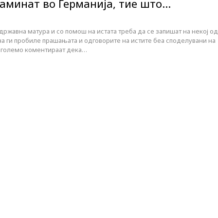
заминат во Германија, тие што…
државна матура и со помош на истата треба да се запишат на некој од
на ги пробиле прашањата и одговорите на истите беа споделувани на
на големо коментираат дека…