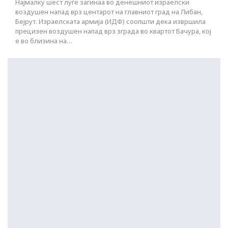
Најмалку шест луѓе загинаа во денешниот израелски
воздушен напад врз центарот на главниот град на Либан,
Бејрут. Израелската армија (ИДФ) соопшти дека извршила
прецизен воздушен напад врз зграда во квартот Бачура, кој
е во близина на…