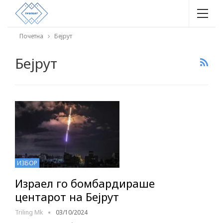
Почетна
Бејрут
Бејрут
ИЗБОР
Израел го бомбардираше
центарот на Бејрут
Triling Mk
03/10/2024