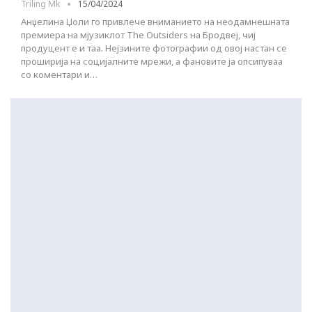
Triling Mk
15/04/2024
Анџелина Џоли го привлече вниманието на неодамнешната
премиера на мјузиклот The Outsiders на Бродвеј, чиј
продуцент е и таа. Нејзините фотографии од овој настан се
проширија на социјалните мрежи, а фановите ја опсипуваа
со коментари и…