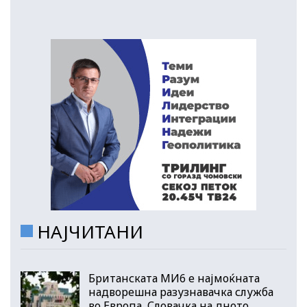
НАЈЧИТАНИ
Британската МИ6 е најмоќната
надворешна разузнавачка служба
во Европа, Словачка на дното