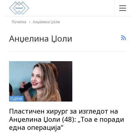
Почетна
Анџелина Џоли
Анџелина Џоли
СЦЕНА
Пластичен хирург за изгледот на
Анџелина Џоли (48): „Тоа е поради
една операција“