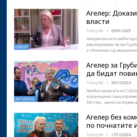
Агелер: Докази
власти
Triling Mk
03/01/2025
Американската амбасадор
вицепремиер Артан Груби 
ИЗБОР
е обележан од американс
Агелер за Груб
да бидат пови
Triling Mk
30/12/2024
Амабасадорката на САД в
поранешниот вицепремиер 
АКТУЕЛНО
бегство, денеска изјави 
Агелер без ко
по почнатите 
Triling Mk
17/12/2024