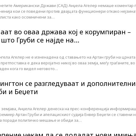
нетите Американски Држави (САД) Анџела Агелер немаше коментар 
ненија кои се поведени против двајцата функционери откако нејзина
на листа како осомничени за…
наат во оваа држава кој е корумпиран –
 што Груби се најде на…
гела Агелер не е изненадена од ставањето на Артан груби на црната
а претпоставка е дека веројатно никој во оваа земја, меѓу граѓаните, во
аден кога го видел неговото…
шингтон се разгледуваат и дополнителни
би и Беџети
 земјава, Анџела Агелер денеска на прес-конференција информира
емиер Артан Груби и апелацискиот судија Енвер Беџети се ставени н
та поради политичко мешање и обиди за…
трпение чекам да се додадат нови имињ