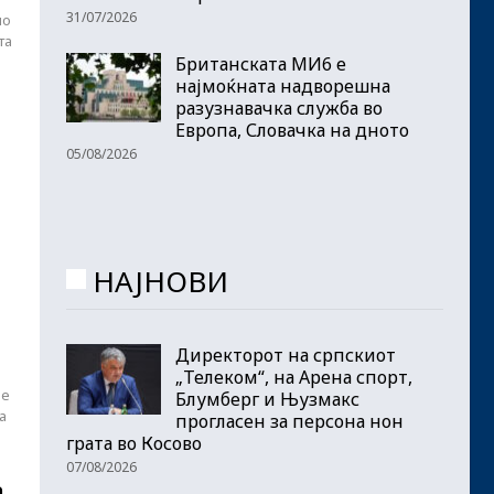
31/07/2026
по
та
Британската МИ6 е
најмоќната надворешна
разузнавачка служба во
Европа, Словачка на дното
05/08/2026
НАЈНОВИ
Директорот на српскиот
„Телеком“, на Арена спорт,
ше
Блумберг и Њузмакс
а
прогласен за персона нон
грата во Косово
07/08/2026
а