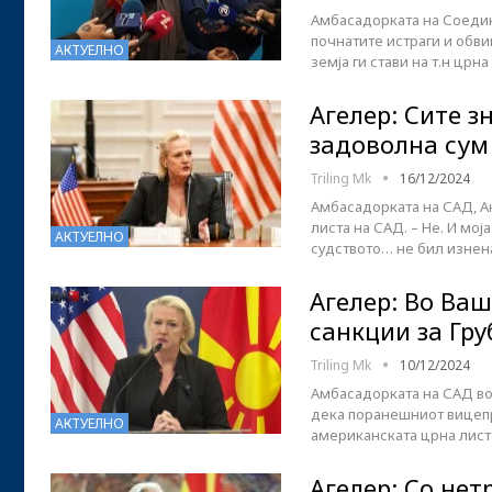
Aмбасадорката на Соеди
почнатите истраги и обви
АКТУЕЛНО
земја ги стави на т.н цр
Агелер: Сите з
задоволна сум
Triling Mk
16/12/2024
Амбасадорката на САД, Ан
листа на САД. – Не. И мој
АКТУЕЛНО
судството… не бил изнен
Агелер: Во Ва
санкции за Гру
Triling Mk
10/12/2024
Амбасадорката на САД во
дека поранешниот вицепр
АКТУЕЛНО
американската црна лис
Агелер: Со не