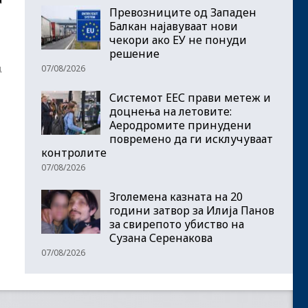
Превозниците од Западен
Балкан најавуваат нови
чекори ако ЕУ не понуди
решение
д
07/08/2026
Системот ЕЕС прави метеж и
доцнења на летовите:
Аеродромите принудени
повремено да ги исклучуваат
контролите
07/08/2026
Зголемена казната на 20
години затвор за Илија Панов
за свирепото убиство на
Сузана Серенакова
07/08/2026