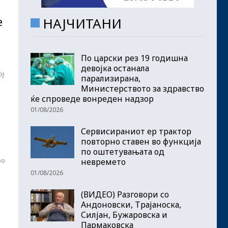
е
НАЈЧИТАНИ
По царски рез 19 годишна
девојка останала
ој
парализирана,
Министерството за здравство
ќе спроведе вонреден надзор
01/08/2026
Сервисираниот ер трактор
повторно ставен во функција
по оштетувањата од
во
невремето
01/08/2026
(ВИДЕО) Разговори со
Андоновски, Трајаноска,
Силјан, Бужаровска и
Пармаковска