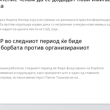
та
ка Анџела Агелер која учестуваше на денешната прва Конференција
ба против корупција изјави дека со нетрпение очекува нови имиња о
 најдат на црната листа на САД, која…
Р во следниот период ќе биде
 борбата против организираниот
ешни работи во следниот период ќе биде фокусирано на борбата
иминал и корупцијата, како приоритет што е еден од главните
рограма, истакна министерот Панче Тошковски на…