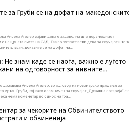
те за Груби се на дофат на македонскит
ка Анџела Агелер изјави дека е задоволна што поранешниот
е на црната листа на САД. Таа во поткаст вели дека за случајот што т
ките власти, доказите се на дофат на…
и: Не знам каде се наоѓа, важно е луѓето
кани на одговорност за нивните…
о државава Анџела Агелер, во одговор на новинарско прашање за
Артан Груби, кој како осомничен за случајот „Државна лотарија“ е 
дека нема коменетар во однос на тоа…
ментар за чекорите на Обвинителството
истраги и обвиненија