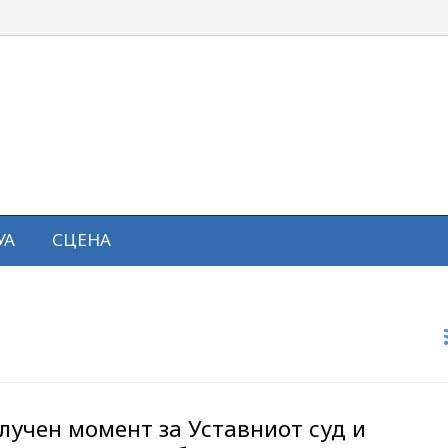
УА
СЦЕНА
клучен момент за Уставниот суд и