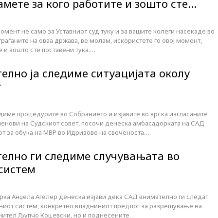
амете за кого работите и зошто сте…
омент не само за Уставниот суд туку и за вашите колеги насекаде во
 граѓаните на оваа држава, ве молам, искористете го овој момент,
е и зошто сте поставени тука.…
елно ја следиме ситуацијата околу
т
диме процедурите во Собранието и изјавите во врска изгласаните
ленови на Судскиот совет, посочи денеска амбасадорката на САД
от за обука на МВР во Идризово на свеченоста…
телно ги следиме случувањата во
систем
ка Анџела Агелер денеска изјави дека САД внимателно ги следат
ниот систем, конкретно владниниот предлог за разрешување на
нител Љупчо Коцевски, но и поднесените…