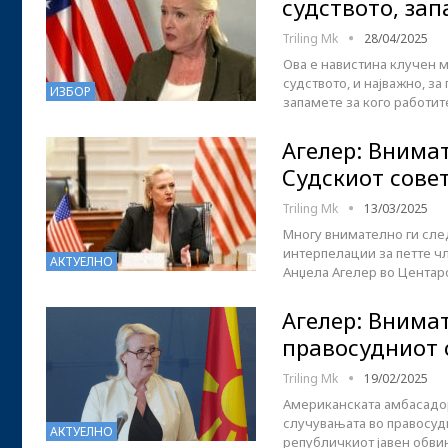
судството, зап
Triling Mk
28/04/2025
Ова е навистина клучен м
судството, и најважно, за
ИЗБОР
запамете за кого работит
Агелер: Внимат
Судскиот сове
Triling Mk
13/03/2025
Многу внимателно ги сле
интерпелации за петте ч
АКТУЕЛНО
Анџела Агелер во Центар
Агелер: Внима
правосудниот 
Triling Mk
19/02/2025
Американската амбасадор
случувањата во правосуд
АКТУЕЛНО
републичкиот јавен обви