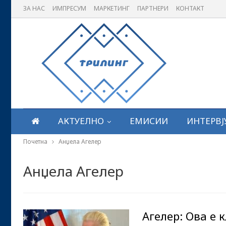
ЗА НАС
ИМПРЕСУМ
МАРКЕТИНГ
ПАРТНЕРИ
КОНТАКТ
АКТУЕЛНО
ЕМИСИИ
ИНТЕРВЈ
Почетна
Анџела Агелер
Анџела Агелер
Агелер: Ова е 