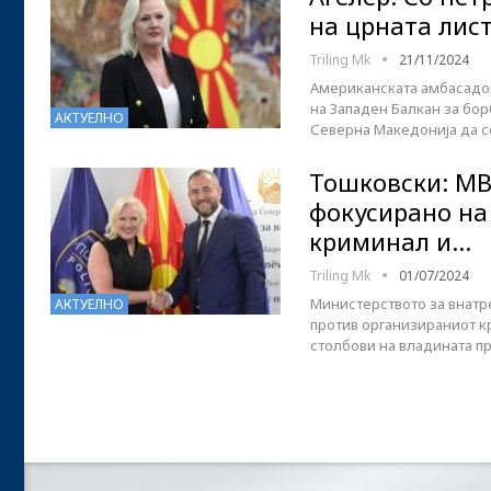
на црната лис
Triling Mk
21/11/2024
Американската амбасадор
на Западен Балкан за бор
АКТУЕЛНО
Северна Македонија да се
Тошковски: МВ
фокусирано на
криминал и…
Triling Mk
01/07/2024
Министерството за внатр
АКТУЕЛНО
против организираниот кр
столбови на владината п