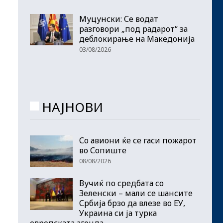
Муцунски: Се водат
разговори „под радарот“ за
деблокирање на Македонија
03/08/2026
НАЈНОВИ
Со авиони ќе се гаси пожарот
во Сопиште
08/08/2026
Вучиќ по средбата со
Зеленски – мали се шансите
Србија брзо да влезе во ЕУ,
Украина си ја турка
европската агенда