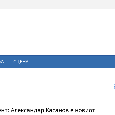
УА
СЦЕНА
ент: Александар Касанов е новиот