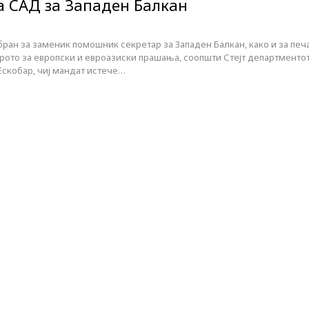
а САД за Западен Балкан
ран за заменик помошник секретар за Западен Балкан, како и за печ
ирото за европски и евроазиски прашања, соопшти Стејт департментот
 Ескобар, чиј мандат истече…