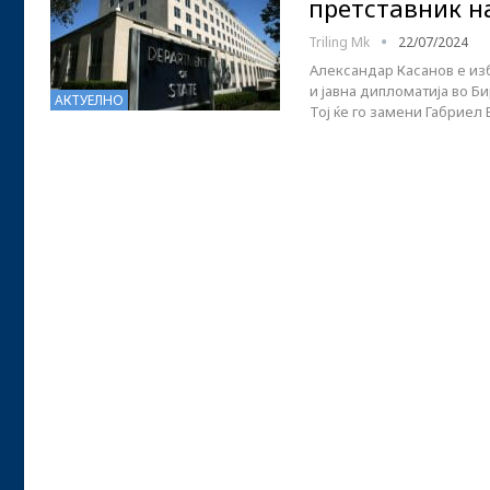
претставник н
Triling Mk
22/07/2024
Александар Касанов е изб
и јавна дипломатија во Б
АКТУЕЛНО
Тој ќе го замени Габриел