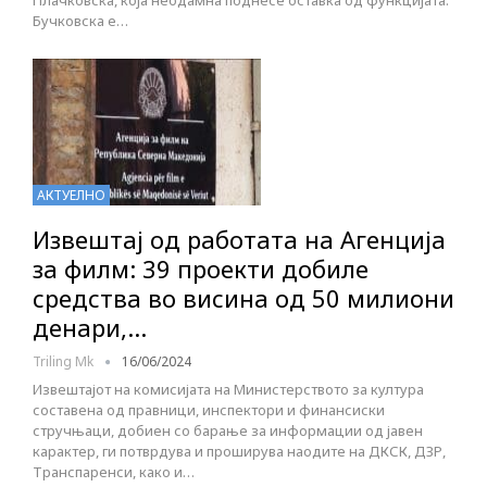
Плачковска, која неодамна поднесе оставка од функцијата.
Бучковска е…
АКТУЕЛНО
Извештај од работата на Агенција
за филм: 39 проекти добиле
средства во висина од 50 милиони
денари,…
Triling Mk
16/06/2024
Извештајот на комисијата на Министерството за култура
составена од правници, инспектори и финансиски
стручњаци, добиен со барање за информации од јавен
карактер, ги потврдува и проширува наодите на ДКСК, ДЗР,
Транспаренси, како и…