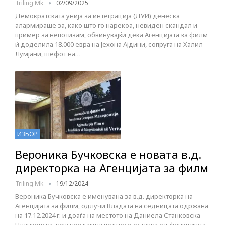
Triling Mk
02/09/2025
Демократската унија за интеграција (ДУИ) денеска
алармираше за, како што го нарекоа, невиден скандал и
пример за непотизам, обвинувајќи дека Агенцијата за филм
ѝ доделила 18.000 евра на Јехона Ајдини, сопруга на Халил
Лумјани, шефот на…
ИЗБОР
Вероника Бучковска e новата в.д.
директорка на Агенцијата за филм
Triling Mk
19/12/2024
Вероника Бучковска е именувана за в.д. директорка на
Агенцијата за филм, одлучи Владата на седницата одржана
на 17.12.2024 г. и доаѓа на местото на Даниела Станковска