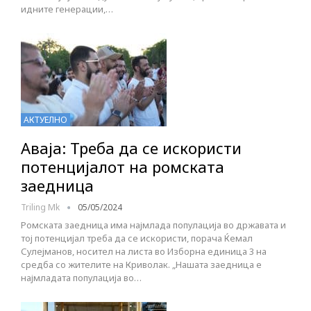
идните генерации,…
АКТУЕЛНО
Аваја: Треба да се искористи
потенцијалот на ромската
заедница
Triling Mk
05/05/2024
Ромската заедница има најмлада популација во државата и
тој потенцијал треба да се искористи, порача Ќемал
Сулејманов, носител на листа во Изборна единица 3 на
средба со жителите на Криволак. „Нашата заедница е
најмладата популација во…