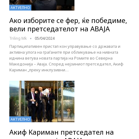
АКТУЕЛНО
Aко изборите се фер, ќе победиме,
вели претседателот на АВАЈА
Triling Mk
05/04/2024
Партиципативен пристап кон управување со државата и
активна улога на граѓаните при обликување на нивната
иднина ветува новата партија на Ромите во Северна
Македонија – Аваја. Според нејзиниот претседател, Акиф
Кариман „преку инклузивни…
АКТУЕЛНО
Акиф Кариман претседател на