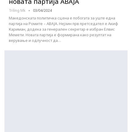
новата партија АВАЈА
Triling Mk
03/04/2024
Македонската политичка сцена е побогата за уште една
партија на Ромите – АВАЈА. Нејзин прв претседател е Акиф
Кариман, додека за генерален секретар е избран Елвис
Мемети. Новата партија е формирана како резултат на
верување и одлучност да…