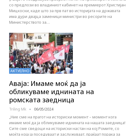
со предлози во владиниот кабинет на премиерот Христијан
Мицкоски, каде што за прв пат во историјата на државата
има дури двајца заменици министри во ресорите на
Министерството за…
АКТУЕЛНО
Аваја: Имаме моќ да ја
обликуваме иднината на
ромската заедница
Triling Mk
06/05/2024
„Ние сме на прагот на историски момент – момент кога
имаме моќ да ја обликуваме иднината на нашата заедница!
Сите сме сведоци на историски настан на кој Ромите, со
моќта која ја поседуваат и заслужуваат, праќаат порака за