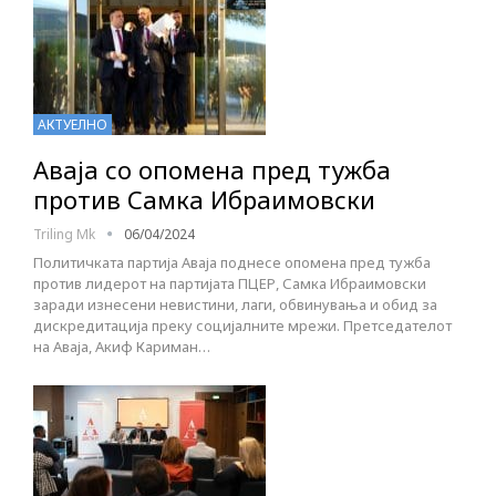
АКТУЕЛНО
Аваја со опомена пред тужба
против Самка Ибраимовски
Triling Mk
06/04/2024
Политичката партија Аваја поднесе опомена пред тужба
против лидерот на партијата ПЦЕР, Самка Ибраимовски
заради изнесени невистини, лаги, обвинувања и обид за
дискредитација преку социјалните мрежи. Претседателот
на Аваја, Акиф Кариман…