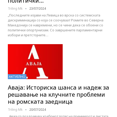
политички…
Triling Mk
23/07/2024
„Последните изјави на Левица во врска со системската
дискриминација со која се соочуваат Ромите во Северна
Македонија се навремени, но се чини дека се обоени со
политички опортунизам. Со завршените парламентарни
избори и претстојните…
АКТУЕЛНО
Аваја: Историска шанса и надеж за
решавање на клучните проблеми
на ромската заедница
Triling Mk
20/07/2024
„Аваја го поздравува храбриот потег на премиерот и листата