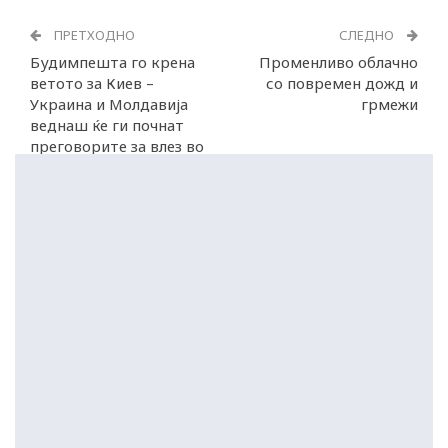
ПРЕТХОДНО
СЛЕДНО
Будимпешта го крена
Променливо облачно
ветото за Киев –
со повремен дожд и
Украина и Молдавија
грмежи
веднаш ќе ги почнат
преговорите за влез во
ЕУ