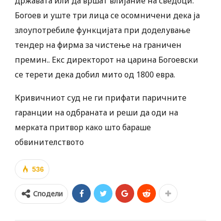
државата или да вршат влијание на сведоци.
Богоев и уште три лица се осомничени дека ја
злоупотребиле функцијата при доделување
тендер на фирма за чистење на граничен
премин.. Екс директорот на царина Богоевски
се терети дека добил мито од 1800 евра.
Кривичниот суд не ги прифати паричните
гаранции на одбраната и реши да оди на
мерката притвор како што бараше
обвинителството
536
Сподели