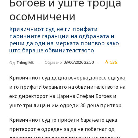
Богоев и уште тројца
осомничени
Кривичниот суд не ги прифати
паричните гаранции на одбраната и
реши да оди на мерката притвор како
што бараше обвинителството
Објавено
03/06/2026 22:50
536
Од
Triling Mk
Кривичниот суд доцна вечерва донесе одлука
и го прифати барањето на обвинителството на
екс директорот на Царина Стефан Богоев и
уште три лица и им одреди 30 дена притвор.
Кривичниот суд го прифати барањето дека
притворот е одреден за да не побегнат од