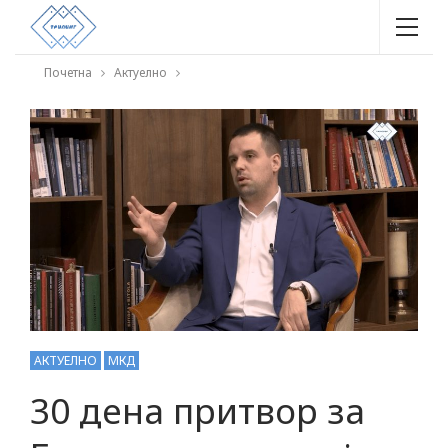
Почетна
Актуелно
АКТУЕЛНО
МКД
30 дена притвор за