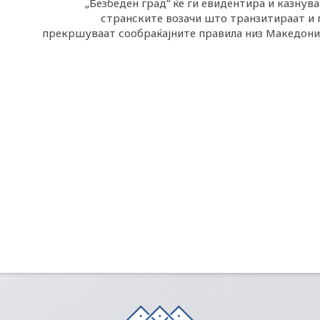
„Безбеден град“ ќе ги евидентира и казнува
странските возачи што транзитираат и 
прекршуваат сообраќајните правила низ Македони