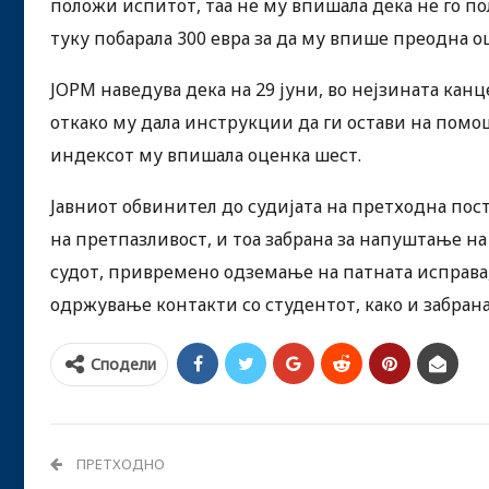
положи испитот, таа не му впишала дека не го п
туку побарала 300 евра за да му впише преодна о
ЈОРМ наведува дека на 29 јуни, во нејзината кан
откако му дала инструкции да ги остави на помош
индексот му впишала оценка шест.
Јавниот обвинител до судијата на претходна пос
на претпазливост, и тоа забрана за напуштање на
судот, привремено одземање на патната исправа
одржување контакти со студентот, како и забран
Сподели
ПРЕТХОДНО