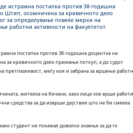
де истражна постапка против 38-годишна
во Штип, осомничена за кривичното дело
ог за определување повеќе мерки на
ење работни активности на факултетот.
тражна постапка против 38-годишна доцентка на
на за кривичното дело примање поткуп, а до судот
а претпазливост, меѓу кои и забрана за вршење работ
чената, жителка на Кочани, како лице кое врши работ
ични средства за да изврши дејствие што не би смеела
како студент не покажал доволно знаење за да го