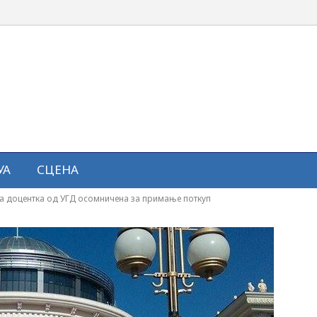
УА
СЦЕНА
за доцентка од УГД осомничена за примање поткуп