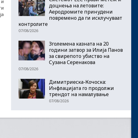
 и
доцнења на летовите:
ги
Аеродромите принудени
ја
повремено да ги исклучуваат
контролите
07/08/2026
Зголемена казната на 20
години затвор за Илија Панов
за свирепото убиство на
Сузана Серенакова
07/08/2026
Димитриеска-Кочоска:
Инфлацијата го продолжи
трендот на намалување
07/08/2026