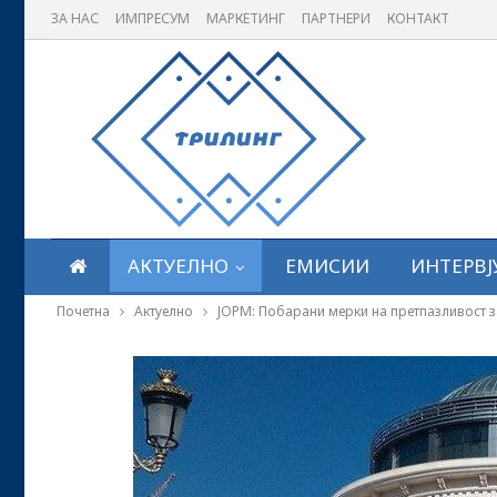
ЗА НАС
ИМПРЕСУМ
МАРКЕТИНГ
ПАРТНЕРИ
КОНТАКТ
АКТУЕЛНО
ЕМИСИИ
ИНТЕРВЈ
Почетна
Актуелно
ЈОРМ: Побарани мерки на претпазливост 