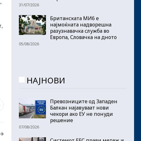
,
31/07/2026
Британската МИ6 е
најмоќната надворешна
т,
разузнавачка служба во
Европа, Словачка на дното
05/08/2026
НАЈНОВИ
Превозниците од Западен
6
Балкан најавуваат нови
чекори ако ЕУ не понуди
решение
07/08/2026
Системот ЕЕС прави метеж и