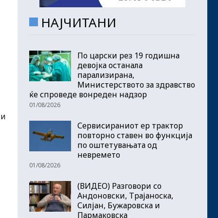
НАЈЧИТАНИ
По царски рез 19 годишна
девојка останала
парализирана,
Министерството за здравство
ќе спроведе вонреден надзор
01/08/2026
ни
Сервисираниот ер трактор
повторно ставен во функција
по оштетувањата од
и
невремето
01/08/2026
(ВИДЕО) Разговори со
Андоновски, Трајаноска,
Силјан, Бужаровска и
Пармаковска