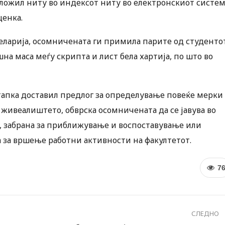
оложил ниту во индексот ниту во електронскиот систем
ценка.
целарија, осомничената ги примила парите од студенто
на маса меѓу скрипта и лист бела хартија, по што во
тапка доставил предлог за определување повеќе мерки
 живеалиштето, обврска осомничената да се јавува во
, забрана за приближување и воспоставување или
а за вршење работни активности на факултетот.
7
СЛЕДНО