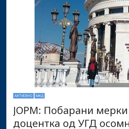
АКТУЕЛНО
МКД
ЈОРМ: Побарани мерки 
доцентка од УГД осом