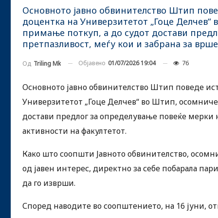
Основното јавно обвинителство Штип пове
доцентка на Универзитетот „Гоце Делчев“ 
примање поткуп, а до судот достави предл
претпазливост, меѓу кои и забрана за врш
Објавено
01/07/2026 19:04
76
Од
Triling Mk
Основното јавно обвинителство Штип поведе ис
Универзитетот „Гоце Делчев“ во Штип, осомниче
достави предлог за определување повеќе мерки н
активности на факултетот.
Како што соопшти Јавното обвинителство, осомни
од јавен интерес, директно за себе побарала пар
да го изврши.
Според наводите во соопштението, на 16 јуни, от