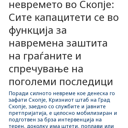
невремето во Скопје:
Сите капацитети се во
функција за
навремена заштита
на граѓаните и
спречување на
поголеми последици
Поради силното невреме кое денеска го
зафати Скопје, Кризниот штаб на Град
Скопје, заедно со службите и јавните
претпријатија, е целосно мобилизиран и
подготвен за брза интервенција на
терен, доколку има штети, поплави или