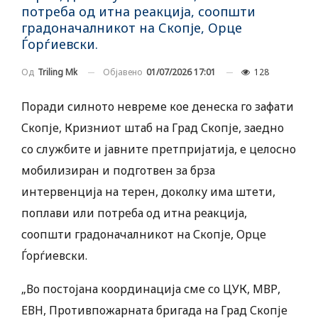
потреба од итна реакција, соопшти
градоначалникот на Скопје, Орце
Ѓорѓиевски.
Објавено
01/07/2026 17:01
128
Од
Triling Mk
Поради силното невреме кое денеска го зафати
Скопје, Кризниот штаб на Град Скопје, заедно
со службите и јавните претпријатија, е целосно
мобилизиран и подготвен за брза
интервенција на терен, доколку има штети,
поплави или потреба од итна реакција,
соопшти градоначалникот на Скопје, Орце
Ѓорѓиевски.
„Во постојана координација сме со ЦУК, МВР,
ЕВН, Противпожарната бригада на Град Скопје