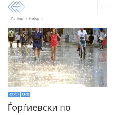
Почетна
Избор
ИЗБОР
МКД
Ѓорѓиевски по