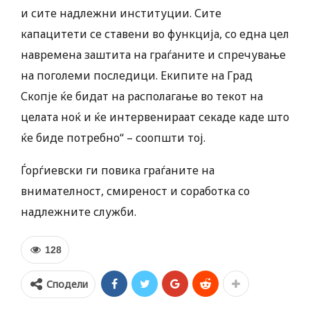
и сите надлежни институции. Сите
капацитети се ставени во функција, со една цел
навремена заштита на граѓаните и спречување
на поголеми последици. Екипите на Град
Скопје ќе бидат на располагање во текот на
целата ноќ и ќе интервенираат секаде каде што
ќе биде потребно“ – соопшти тој.
Ѓорѓиевски ги повика граѓаните на
внимателност, смиреност и соработка со
надлежните служби.
128
Сподели