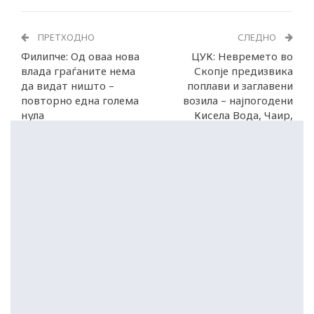
ПРЕТХОДНО
СЛЕДНО
Филипче: Од оваа нова
ЦУК: Невремето во
влада граѓаните нема
Скопје предизвика
да видат ништо –
поплави и заглавени
повторно една голема
возила – најпогодени
нула
Кисела Вода, Чаир,
Бутел и Гази Баба