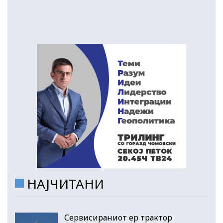
НАЈЧИТАНИ
Сервисираниот ер трактор