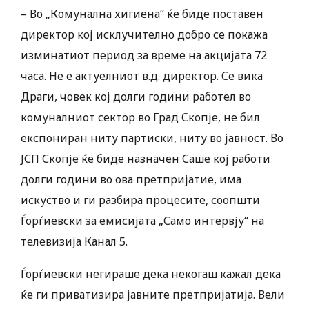
– Во „Комунална хигиена“ ќе биде поставен
директор кој исклучително добро се покажа
изминатиот период за време на акцијата 72
часа. Не е актуелниот в.д. директор. Се вика
Драги, човек кој долги години работел во
комуналниот сектор во Град Скопје, не бил
експониран ниту партиски, ниту во јавност. Во
ЈСП Скопје ќе биде назначен Саше кој работи
долги години во ова претпријатие, има
искуство и ги разбира процесите, соопшти
Ѓорѓиевски за емисијата „Само интервју“ на
телевизија Канал 5.
Ѓорѓиевски негираше дека некогаш кажал дека
ќе ги приватизира јавните претпријатија. Вели