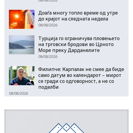
08/08/2026
Доаѓа многу топло време од утре
до крајот на следната недела
08/08/2026
Турција го ограничува пловењето
на трговски бродови во Црното
Море преку Дарданелите
08/08/2026
Филипче: Карпалак не смее да биде
само датум во календарот – мирот
се гради со одговорност, а не со
поделби
08/08/2026