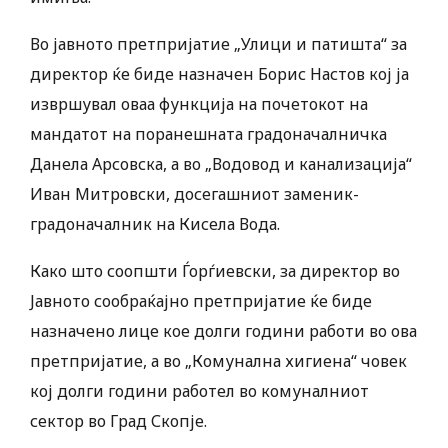
Во јавното претпријатие „Улици и патишта“ за
директор ќе биде назначен Борис Настов кој ја
извршувал оваа функција на почетокот на
мандатот на поранешната градоначалничка
Данела Арсовска, а во „Водовод и канализација“
Иван Митровски, досегашниот заменик-
градоначалник на Кисела Вода.
Како што соопшти Ѓорѓиевски, за директор во
Јавното сообраќајно претпријатие ќе биде
назначено лице кое долги години работи во ова
претпријатие, а во „Комунална хигиена“ човек
кој долги години работел во комуналниот
сектор во Град Скопје.