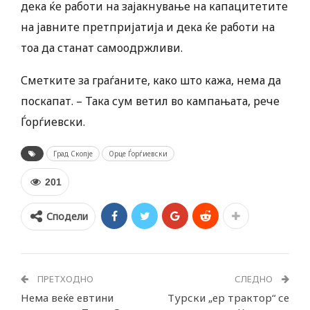
дека ќе работи на зајакнување на капацитетите
на јавните претпријатија и дека ќе работи на
тоа да станат самоодржливи.
Сметките за граѓаните, како што кажа, нема да
поскапат. – Така сум ветил во кампањата, рече
Ѓорѓиевски.
Град Скопје
Орце Ѓорѓиевски
201
Сподели
ПРЕТХОДНО
СЛЕДНО
Нема веќе евтини
Турски „ер трактор“ се