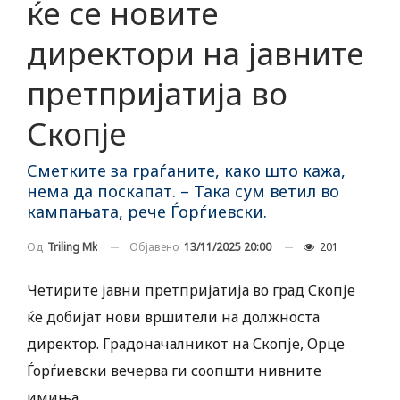
ќе се новите
директори на јавните
претпријатија во
Скопје
Сметките за граѓаните, како што кажа,
нема да поскапат. – Така сум ветил во
кампањата, рече Ѓорѓиевски.
Објавено
13/11/2025 20:00
201
Од
Triling Mk
Четирите јавни претпријатија во град Скопје
ќе добијат нови вршители на должноста
директор. Градоначалникот на Скопје, Орце
Ѓорѓиевски вечерва ги соопшти нивните
имиња.