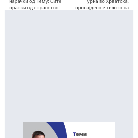
нарачки од Тему: Сите
урна во Хрватска,
пратки од странство
пронајдено е телото на
ќе подлежат на ДДВ
пилотот