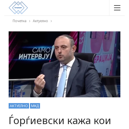
Почетна
Актуелно
АКТУЕЛНО
МКД
Ѓорѓиевски кажа кои