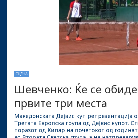
СЦЕНА
Шевченко: Ќе се обиде
првите три места
Македонската Дејвис куп репрезентација од
Третата Европска група од Дејвис купот. 
поразот од Кипар на почетокот од година
во Втората Светска група, а на натпревар