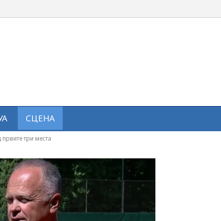
УА
СЦЕНА
 првите три места