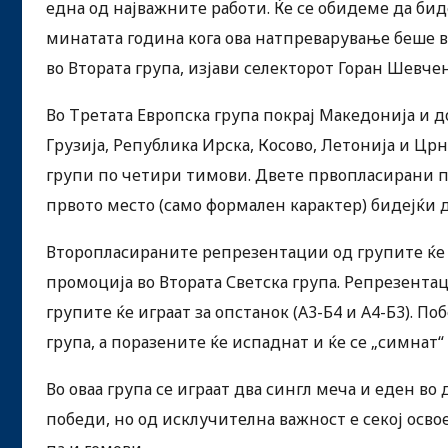
една од најважните работи. Ќе се обидеме да би
минатата година кога ова натпреварување беше в
во Втората група, изјави селекторот Горан Шевчен
Во Третата Европска група покрај Македонија и д
Грузија, Република Ирска, Косово, Летонија и Цр
групи по четири тимови. Двете првопласирани по 
првото место (само формален карактер) бидејќи д
Второпласираните репрезентации од групите ќе и
промоција во Втората Светска група. Репрезентац
групите ќе играат за опстанок (А3-Б4 и А4-Б3). П
група, а поразените ќе испаднат и ќе се „симнат“
Во оваа група се играат два сингл меча и еден во
победи, но од исклучителна важност е секој осво