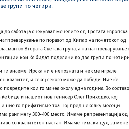
ве групи по четири.
 до сабота ја очекуваат мечевите од Третата Европска
 натпреварување по поразот од Кипар на почетокот од
ласман во Втората Светска група, а на натпреварување
нтации кои ќе бидат поделени во две групи по четири
и ги знаеме. Ирска ни е непозната и не сме играле
н квалитет, и секој секого може да победи. Ние ќе
 повредите кои го мачеа околу една година. Во состав
а ќе биде и нашиот нов тенисер Олег Приходко, кој
е и ние го прифативме тоа. Тој пред неколку месеци
има ранг меѓу 300-400 место. Имаме репрезентација од
 ниво со квалитетен настап. Имаме тимски дух, за мене