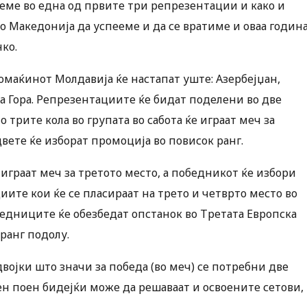
деме во една од првите три репрезентации и како и
о Македонија да успееме и да се вратиме и оваа годин
ко.
омаќинот Молдавија ќе настапат уште: Азербејџан,
на Гора. Репрезентациите ќе бидат поделени во две
трите кола во групата во сабота ќе играат меч за
вете ќе изборат промоција во повисок ранг.
граат меч за третото место, а победникот ќе избори
иите кои ќе се пласираат на трето и четврто место во
обедниците ќе обезбедат опстанок во Третата Европска
 ранг подолу.
 двојки што значи за победа (во меч) се потребни две
ен поен бидејќи може да решаваат и освоените сетови,