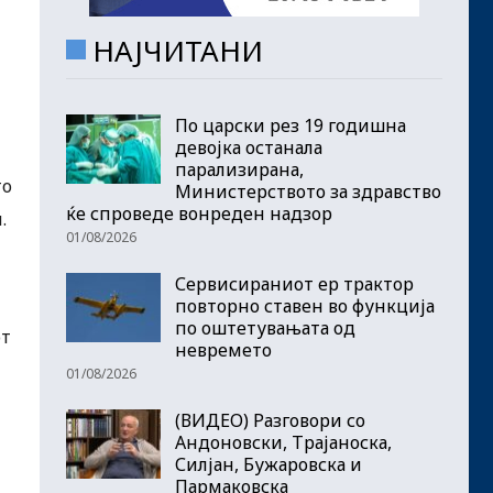
НАЈЧИТАНИ
По царски рез 19 годишна
девојка останала
парализирана,
то
Министерството за здравство
ќе спроведе вонреден надзор
.
01/08/2026
Сервисираниот ер трактор
повторно ставен во функција
по оштетувањата од
от
невремето
01/08/2026
(ВИДЕО) Разговори со
Андоновски, Трајаноска,
Силјан, Бужаровска и
Пармаковска