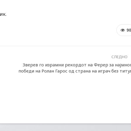
ик.
9
СЛЕДНО
Зверев го израмни рекордот на Ферер за најмно
победи на Ролан Гарос од страна на играч без титу