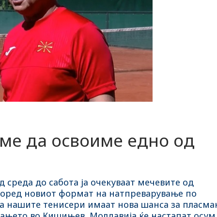
ме да освоиме едно од
 среда до сабота ја очекуваат мечевите од
Според новиот формат на натпреварување по
та нашите тенисери имаат нова шанса за пласма
увањето во Кишињев, Молдавија ќе настапат осум