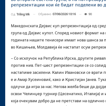
репрезентации кои ќе бидат поделени во д
Објавено
07/06/2026 10:16
90
Од
Triling Mk
Македонската Дејвис куп репрезентација од среда
група од Дејвис купот. Според новиот формат на
годината нашите тенисери имаат нова шанса за п
во Кишињев, Молдавија ќе настапат осум репрезе
– Со исклучок на Република Ирска, другите ривал
против нив. Пет-шест репрезентации се со солиде
настапиме засилени. Калин Ивановски се врати по
е и Амар Хусеиновиќ, како и Кристијан Јанев. Тук
одлучи да игра за нас. Негова желба беше да дојд
освои Челинџер турнир (Цесенатико, Италија) и 
која очекувам добро да не претстави на одлично