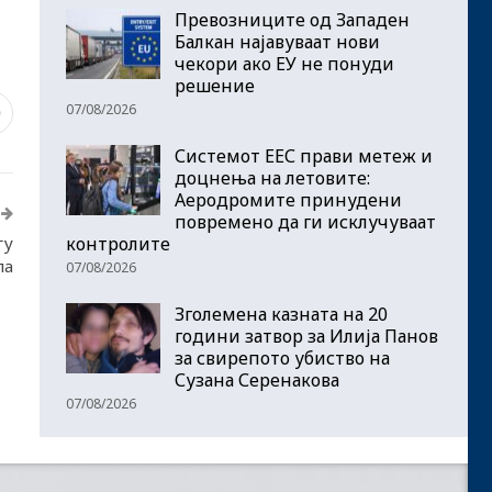
Превозниците од Западен
Балкан најавуваат нови
чекори ако ЕУ не понуди
решение
07/08/2026
0
Системот ЕЕС прави метеж и
доцнења на летовите:
Аеродромите принудени
повремено да ги исклучуваат
гу
контролите
ла
07/08/2026
Зголемена казната на 20
години затвор за Илија Панов
за свирепото убиство на
Сузана Серенакова
07/08/2026