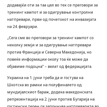
додавајќи оти за таа цел во тек се преговори за
тренинг кампот и за одигрување контролни
натпревари, први од почетокот на инвазијата
на 24. февруари.
„Сега сме во преговори за тренинг кампот со
неколку земји и за одигрување натпревари
против Франција и Северна Македонија, но
повеќе информации околу тоа ќе може да
објавиме подоцна“ – велат од федерацијата.
Украина на 1. јуни треба да и гостува на
Шкотска во рамки на полуфиналето од
мундијалскиот бараж, додека македонската
репрезентација на 2. јуни против Бугарија на
гостински терен ги започнува натпреварите во