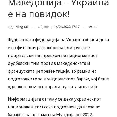
Македонија – Украина
е на повидок!
Објавено
14/04/2022 17:17
341
Од
Triling Mk
Фудбалската федерација на Украина објави дека
е во финални разговори за одигрување
пријателски натпревари на националниот
фудбалски тим против македонската и
француската репрезентација, во рамки на
подготовките за мундијалскиот бараж, кој беше
одложен во март поради руската инвазија.
Информацијата оттаму се дека украинскиот
национален тим сака подготвен да влезе во
баражот за пласман на Мундијалот 2022,