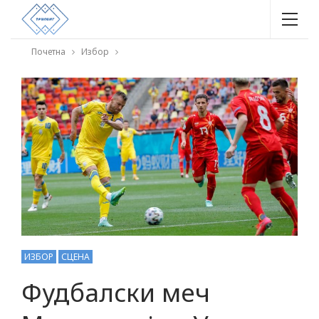
Почетна
Избор
ИЗБОР
СЦЕНА
Фудбалски меч