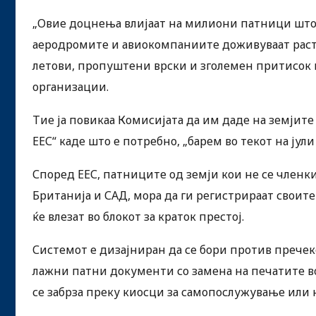
„Овие доцнења влијаат на милиони патници што 
аеродромите и авиокомпаниите доживуваат раст
летови, пропуштени врски и зголемен притисок в
организации.
Тие ја повикаа Комисијата да им даде на земјит
ЕЕС“ каде што е потребно, „барем во текот на јули 
Според ЕЕС, патниците од земји кои не се членки 
Британија и САД, мора да ги регистрираат своите
ќе влезат во блокот за краток престој.
Системот е дизајниран да се бори против пречек
лажни патни документи со замена на печатите во
се забрза преку киосци за самопослужување или 