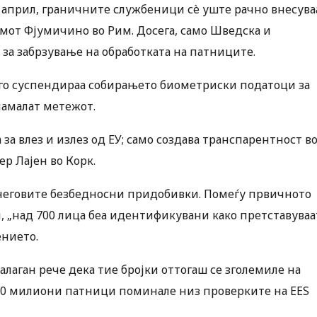
0 април, граничните службеници сè уште рачно внесува
мот Фјумичино во Рим. Досега, само Шведска и
за забрзување на обработката на патниците.
о суспендираа собирањето биометриски податоци за
намалат метежот.
 за влез и излез од ЕУ; само создава транспарентност в
ер Лајен во Корк.
 неговите безбедносни придобивки. Помеѓу првичното
, „над 700 лица беа идентификувани како претставуваа
ението.
аган рече дека тие бројки оттогаш се зголемиле на
 110 милиони патници поминале низ проверките на EES