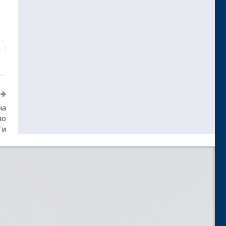
3
на
во
ти