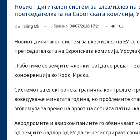
Новиот дигитален систем за влез/излез на 
претседателката на Европската комисија, У
Објавено
04/07/2026 17:21
103
Од
Triling Mk
Новиот дигитален систем за влез/излез на ЕУ се 
претседателката на Европската комисија, Урсула ф
„Работиме со земјите-членки [за] да се решат те
конференција во Корк, Ирска.
Системот за електронска гранична контрола е пр
воведување минатата година, но проблемите стан
зголемува за време на врвот на летната патничка 
Аеродромите и авиокомпаниите го обвинуваат но
од земјите надвор од ЕУ да ги регистрираат сво