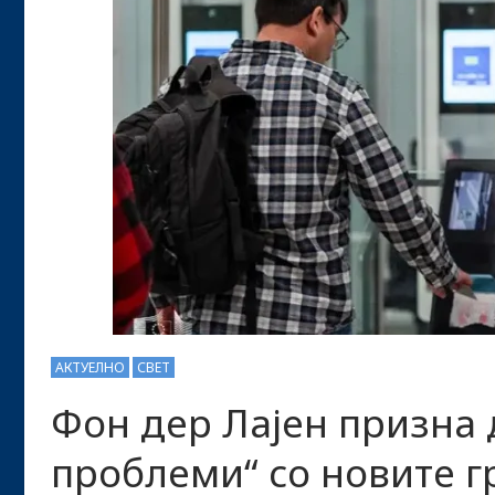
АКТУЕЛНО
СВЕТ
Фон дер Лајен призна 
проблеми“ со новите г