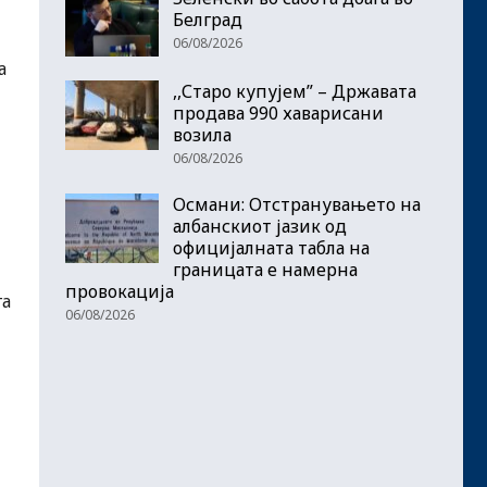
Белград
06/08/2026
а
,,Старо купујем” – Државата
продава 990 хаварисани
возила
06/08/2026
Османи: Отстранувањето на
албанскиот јазик од
официјалната табла на
границата е намерна
провокација
га
06/08/2026