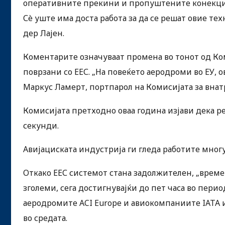
оперативните прекини и пропуштените конекци
Сè уште има доста работа за да се решат овие те
дер Лајен.
Коментарите означуваат промена во тонот од К
поврзани со ЕЕС. „На повеќето аеродроми во ЕУ, о
Маркус Ламерт, портпарол на Комисијата за вна
Комисијата претходно оваа година изјави дека р
секунди.
Авијациската индустрија ги гледа работите мног
Откако ЕЕС системот стана задолжителен, „време
зголеми, сега достигнувајќи до пет часа во перио
аеродромите ACI Europe и авиокомпаниите IATA и 
во средата.