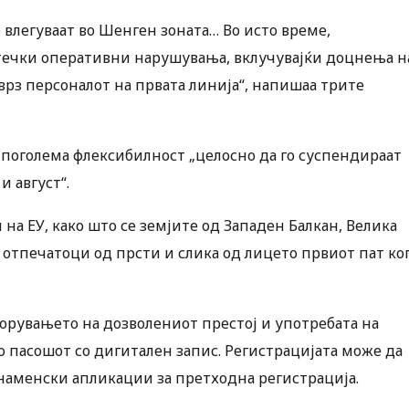
влегуваат во Шенген зоната… Во исто време,
ечки оперативни нарушувања, вклучувајќи доцнења н
рз персоналот на првата линија“, напишаа трите
е поголема флексибилност „целосно да го суспендираат
и август“.
на ЕУ, како што се земјите од Западен Балкан, Велика
 отпечатоци од прсти и слика од лицето првиот пат ко
орувањето на дозволениот престој и употребата на
 пасошот со дигитален запис. Регистрацијата може да
наменски апликации за претходна регистрација.