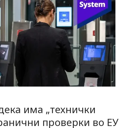
дека има „технички
ранични проверки во ЕУ