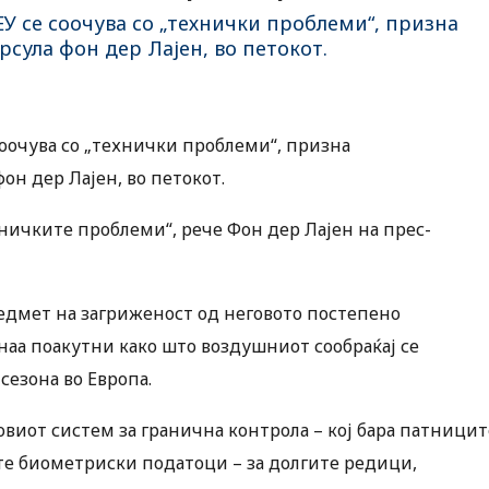
ЕУ се соочува со „технички проблеми“, призна
рсула фон дер Лајен, во петокот.
соочува со „технички проблеми“, призна
он дер Лајен, во петокот.
хничките проблеми“, рече Фон дер Лајен на прес-
едмет на загриженост од неговото постепено
аа поакутни како што воздушниот сообраќај се
сезона во Европа.
виот систем за гранична контрола – кој бара патницит
ите биометриски податоци – за долгите редици,