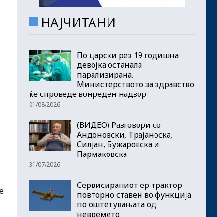
НАЈЧИТАНИ
По царски рез 19 годишна
девојка останала
парализирана,
Министерството за здравство
ќе спроведе вонреден надзор
01/08/2026
(ВИДЕО) Разговори со
Андоновски, Трајаноска,
Силјан, Бужаровска и
Пармаковска
31/07/2026
Сервисираниот ер трактор
е
повторно ставен во функција
по оштетувањата од
невремето