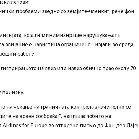
ски летови.
хнички проблеми заедно со земјите-членки“, рече фон
омисијата, која ги минимизираше нарушувањата
ва влијание е навистина ограничено“, изјави во среда
трешни работи.
егистрирањето на влез или излез обично трае околу 70
у поинаку.
то на чекање на граничната контрола значително се
дите на врвен сообраќај“, напишаа лобито на
Airlines for Europe во отворено писмо до Фон дер Лаје