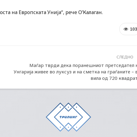
ста на Европската Унија“, рече О’Калаган.
10
СЛЕДНО
Маѓар тврди дека поранешниот претседател 
Унгарија живее во луксуз и на сметка на граѓаните – 
вила од 720 квадра