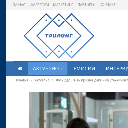
ЗА НАС
ИМПРЕСУМ
МАРКЕТИНГ
ПАРТНЕРИ
КОНТАКТ
АКТУЕЛНО
ЕМИСИИ
ИНТЕРВЈ
Почетна
Актуелно
Фон дер Лајен призна дека има „технички