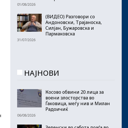
01/08/2026
(ВИДЕО) Разговори со
Андоновски, Трајаноска,
Силјан, Бужаровска и
Пармаковска
31/07/2026
НАЈНОВИ
Косово обвини 20 лица за
воени злосторства во
Ѓаковица, меѓу нив и Милан
Радоичиќ
н
06/08/2026
Зеленски во сабота доаѓа во