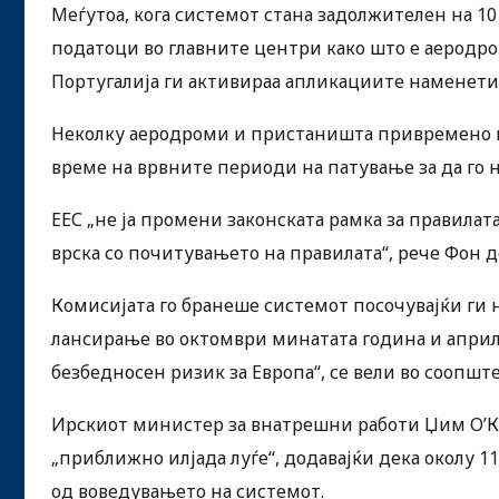
Меѓутоа, кога системот стана задолжителен на 1
податоци во главните центри како што е аеродро
Португалија ги активираа апликациите наменети 
Неколку аеродроми и пристаништа привремено г
време на врвните периоди на патување за да го 
ЕЕС „не ја промени законската рамка за правилата
врска со почитувањето на правилата“, рече Фон д
Комисијата го бранеше системот посочувајќи ги
лансирање во октомври минатата година и април
безбедносен ризик за Европа“, се вели во соопшт
Ирскиот министер за внатрешни работи Џим О’Кал
„приближно илјада луѓе“, додавајќи дека околу
од воведувањето на системот.