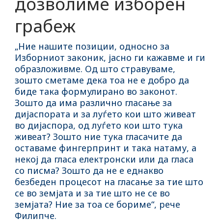
дозволиме изборен
грабеж
„Ние нашите позиции, односно за
Изборниот законик, јасно ги кажавме и ги
образложивме. Од што стравуваме,
зошто сметаме дека тоа не е добро да
биде така формулирано во законот.
Зошто да има различно гласање за
дијаспората и за луѓето кои што живеат
во дијаспора, од луѓето кои што тука
живеат? Зошто ние тука гласачите да
оставаме фингерпринт и така натаму, а
некој да гласа електронски или да гласа
со писма? Зошто да не е еднакво
безбеден процесот на гласање за тие што
се во земјата и за тие што не се во
земјата? Ние за тоа се бориме“, рече
Филипче.