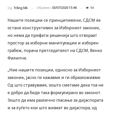
Објавено
03/07/2026 15:46
94
Од
Triling Mk
Нашите позиции се принципиелни, СДСМ ќе
остане конструктивен за Изборниот законик,
но нема да прифати решенија што отвораат
простор за изборни манипулации и изборен
грабеж, порача претседателот на СДСМ, Венко
Филипче.
„Ние нашите позиции, односно за Изборниот
законик, јасно ги кажавме и ги образложивме.
Од што стравуваме, зошто сметаме дека тоа не
е добро да биде така формулирано во законот.
Зошто да има различно гласање за дијаспората
и за луѓето кои што живеат во дијаспора, од