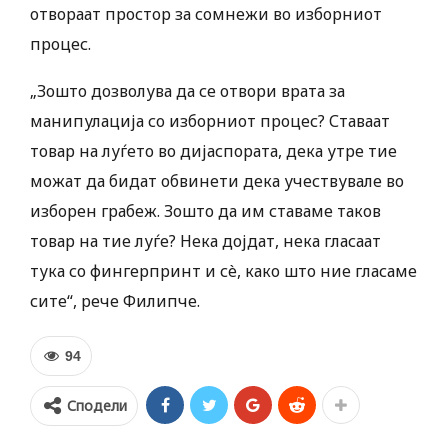
отвораат простор за сомнежи во изборниот
процес.
„Зошто дозволува да се отвори врата за
манипулација со изборниот процес? Ставаат
товар на луѓето во дијаспората, дека утре тие
можат да бидат обвинети дека учествувале во
изборен грабеж. Зошто да им ставаме таков
товар на тие луѓе? Нека дојдат, нека гласаат
тука со фингерпринт и сè, како што ние гласаме
сите“, рече Филипче.
94
Сподели