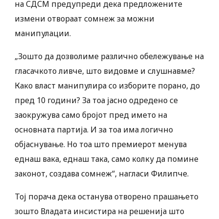
на СДСМ предупреди дека предложените
измени отвораат сомнеж за можни
манипулации.
„Зошто да дозволиме различно обележување на
гласачкото ливче, што видовме и слушнавме?
Како власт манипулира со изборите порано, до
пред 10 години? За тоа јасно одредено се
заокружува само бројот пред името на
основната партија. И за тоа има логично
објаснување. Но тоа што премиерот менува
еднаш вака, еднаш така, само колку да помине
законот, создава сомнеж“, нагласи Филипче.
Тој порача дека останува отворено прашањето
зошто Владата инсистира на решенија што