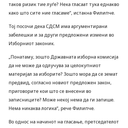
таков ризик тие луѓе? Нека гласаат тука еднакво
како што сите ние гласаме“, истакна Филипче.
Тој посочи дека СДСМ има аргументирани
забелешки и за други предложени измени во
Изборниот законик.
„Понатаму, зошто Државната изборна комисија
да не може да одлучува за целокупниот
материјал за изборите? Зошто мора да се земат
предвид, согласно новиот предложен закон,
приговорите кои што се внесени во
записниците? Може некој нема да ги запише.
Нема никаква логика“, рече Филипче.
Во однос на начинот на гласање, претседателот