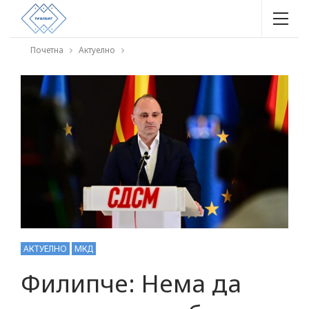
Почетна
Актуелно
АКТУЕЛНО
МКД
Филипче: Нема да