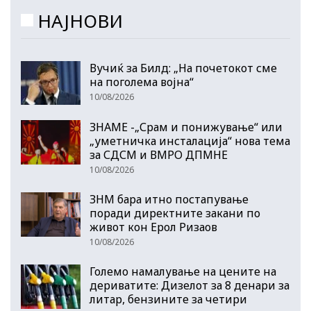
НАЈНОВИ
Вучиќ за Билд: „На почетокот сме
на поголема војна“
10/08/2026
ЗНАМЕ -„Срам и понижување“ или
„уметничка инсталација“ нова тема
за СДСМ и ВМРО ДПМНЕ
10/08/2026
ЗНМ бара итно постапување
поради директните закани по
живот кон Ерол Ризаов
10/08/2026
Големо намалување на цените на
дериватите: Дизелот за 8 денари за
литар, бензините за четири