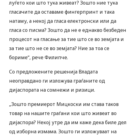
луѓето кои што тука живеат? Зошто ние тука
гласачите да оставаме фингерпринт и така
натаму, а некој да гласа електронски или да
гласа со писма? Зошто да не е еднакво безбеден
процесот на гласање за тие што се во земјата и
за тие што не се во земјата? Ние за тоа се
бориме“, рече Филипче.
Со предложените решенија Владата
неоправдано ги изложува граѓаните од
дијаспората на сомнежи и ризици.
„Зошто премиерот Мицкоски им става таков
товар на нашите граѓани кои што живеат во
дијаспора? Некој утре да им каже дека биле дел
од изборна измама. Зошто ги изложуваат на