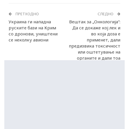
ПРЕТХОДНО
СЛЕДНО
Украина ги нападна
Вештак за „Онкологија“:
руските бази на Крим
Да се докаже кој лек и
со дронови, уништени
во која доза е
се неколку авиони
применет, дали
предизвика токсичност
или оштетување на
органите и дали тоа
доведе до смрт