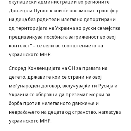
окупациски администрации во регионите
Доњецк и Луганск кои ќе овозможат трансфер
на деца без родители илегално депортирани
од територијата на Украина во руски семејства
предизвикува посебната загриженост во овој
контекст“ – се вели во соопштението на
украинското МНР.
Според Конвенцијата на ОН за правата на
детето, државите кои се страни на овој
меѓународен договор, вклучувајќи ги Русија и
Украина се обврзани да преземат мерки за
борба против нелегалното движење и
невраќањето на децата од странство, нагласува
украинското МНР.