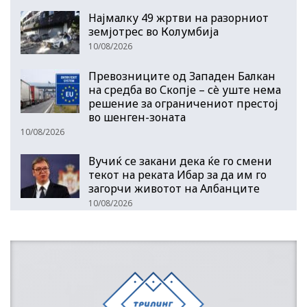
Најмалку 49 жртви на разорниот
земјотрес во Колумбија
10/08/2026
Превозниците од Западен Балкан
на средба во Скопје – сè уште нема
решение за ограничениот престој
во шенген-зоната
10/08/2026
Вучиќ се закани дека ќе го смени
текот на реката Ибар за да им го
загорчи животот на Албанците
10/08/2026