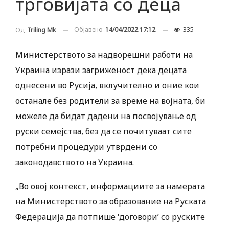
трговијата со деца
Објавено
14/04/2022 17:12
335
Од
Triling Mk
Министерството за надворешни работи на
Украина изрази загриженост дека децата
однесени во Русија, вклучително и оние кои
останале без родители за време на војната, би
можеле да бидат дадени на посвојување од
руски семејства, без да се почитуваат сите
потребни процедури утврдени со
законодавството на Украина.
„Во овој контекст, информациите за намерата
на Министерството за образование на Руската
Федерација да потпише ‘договори’ со руските