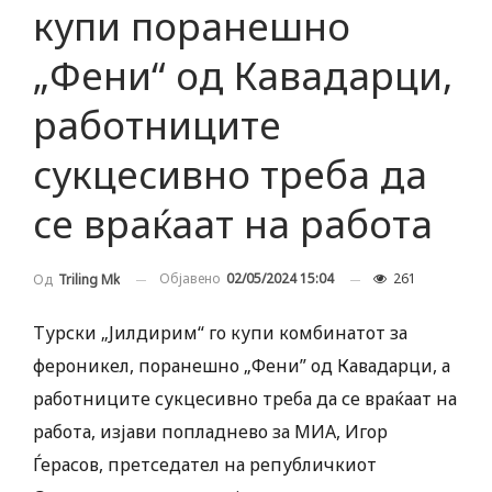
купи поранешно
„Фени“ од Кавадарци,
работниците
сукцесивно треба да
се враќаат на работа
Објавено
02/05/2024 15:04
261
Од
Triling Mk
Турски „Јилдирим“ го купи комбинатот за
фероникел, поранешно „Фени” од Кавадарци, а
работниците сукцесивно треба да се враќаат на
работа, изјави попладнево за МИА, Игор
Ѓерасов, претседател на републичкиот