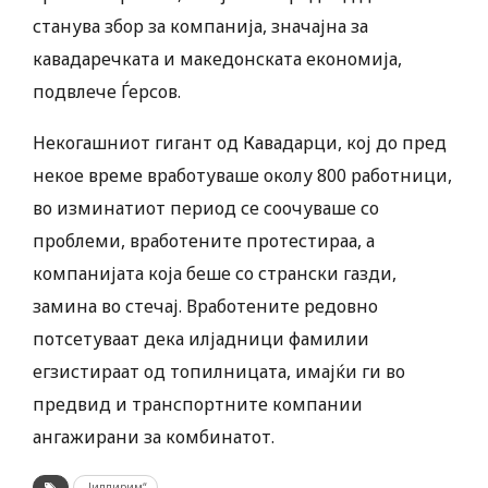
станува збор за компанија, значајна за
кавадаречката и македонската економија,
подвлече Ѓерсов.
Некогашниот гигант од Кавадарци, кој до пред
некое време вработуваше околу 800 работници,
во изминатиот период се соочуваше со
проблеми, вработените протестираа, а
компанијата која беше со странски газди,
замина во стечај. Вработените редовно
потсетуваат дека илјадници фамилии
егзистираат од топилницата, имајќи ги во
предвид и транспортните компании
ангажирани за комбинатот.
„Јилдирим“