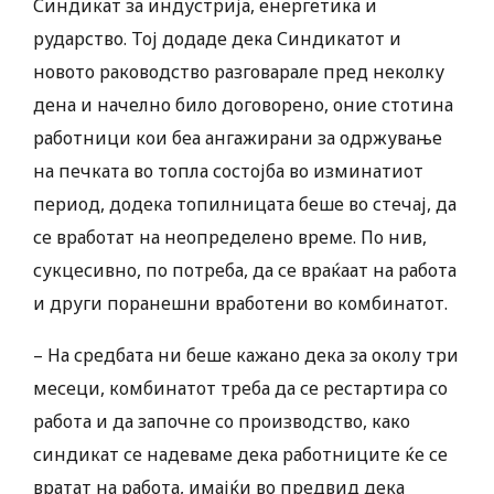
Синдикат за индустрија, енергетика и
рударство. Тој додаде дека Синдикатот и
новото раководство разговарале пред неколку
дена и начелно било договорено, оние стотина
работници кои беа ангажирани за одржување
на печката во топла состојба во изминатиот
период, додека топилницата беше во стечај, да
се вработат на неопределено време. По нив,
сукцесивно, по потреба, да се враќаат на работа
и други поранешни вработени во комбинатот.
– На средбата ни беше кажано дека за околу три
месеци, комбинатот треба да се рестартира со
работа и да започне со производство, како
синдикат се надеваме дека работниците ќе се
вратат на работа, имајќи во предвид дека