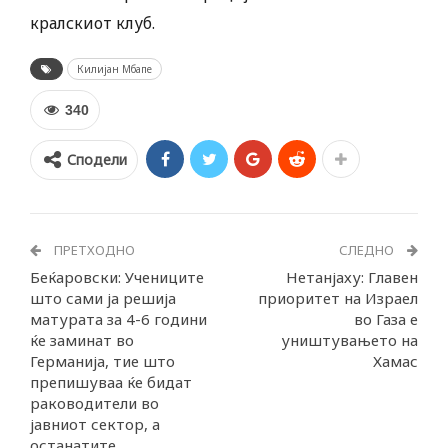
кралскиот клуб.
Килијан Мбапе
340
Сподели
ПРЕТХОДНО
СЛЕДНО
Беќаровски: Учениците
Нетанјаху: Главен
што сами ја решија
приоритет на Израел
матурата за 4-6 години
во Газа е
ќе заминат во
уништувањето на
Германија, тие што
Хамас
препишуваа ќе бидат
раководители во
јавниот сектор, а
останатите