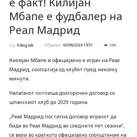
е факт! Килијан
Мбапе е фудбалер на
Реал Мадрид
Објавено
03/06/2024 19:51
340
Од
Triling Mk
Килијан Мбапе и официјално е играч на Реал
Мадрид, соопштија од клубот пред неколку
минути.
Напаѓачот потпиша долгорочен договор со
шпанскиот клуб до 2029 година.
„Реал Мадрид постигна договор играчот да
биде во Реал Мадрид во следните пет сезони“,
се вели во краткото официјално соопштение на