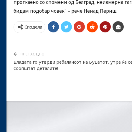
проткаено со спомени од Белград, неизмерна тага,
бидам подобар човек“ – рече Ненад Периш.
Сподели
ПРЕТХОДНО
Владата го утврди ребалансот на Буџетот, утре ќе с
соопштат деталите!