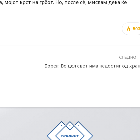
 мојот крст на грбот. Но, после сѐ, мислам дека ќе
50
СЛЕДНО
е
Борел: Во цел свет има недостиг од хран