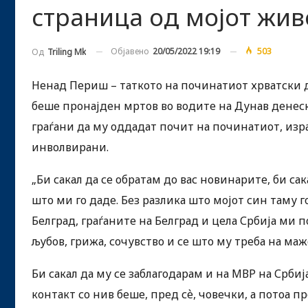
страница од мојот жив
Објавено
20/05/2022 19:19
503
Од
Triling Mk
Ненад Периш – таткото на починатиот хрватски д
беше пронајден мртов во водите на Дунав денеска
граѓани да му оддадат почит на починатиот, изра
инволвирани.
„Би сакал да се обратам до вас новинарите, би са
што ми го даде. Без разлика што мојот син таму 
Белград, граѓаните на Белград и цела Србија ми 
љубов, грижа, сочувство и се што му треба на ма
Би сакал да му се заблагодарам и на МВР на Србиј
контакт со нив беше, пред сѐ, човечки, а потоа 