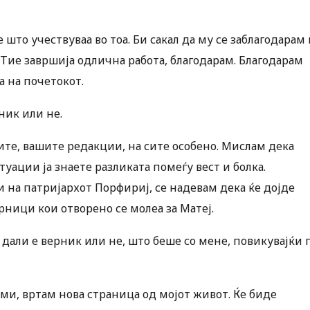
 што учествуваа во тоа. Би сакал да му се заблагодарам 
 Тие завршија одлична работа, благодарам. Благодарам
а на почетокот.
ник или не.
ите, вашите редакции, на сите особено. Мислам дека
туации ја знаете разликата помеѓу вест и болка.
 на патријархот Порфириј, се надевам дека ќе дојде
рници кои отворено се молеа за Матеј.
а дали е верник или не, што беше со мене, повикувајќи 
 ми, вртам нова страница од мојот живот. Ќе биде