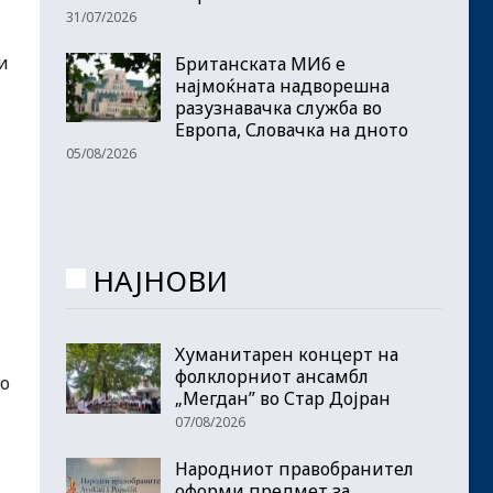
31/07/2026
и
Британската МИ6 е
најмоќната надворешна
разузнавачка служба во
Европа, Словачка на дното
05/08/2026
НАЈНОВИ
Хуманитарен концерт на
фолклорниот ансамбл
го
„Мегдан” во Стар Дојран
07/08/2026
Народниот правобранител
оформи предмет за