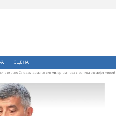
УА
СЦЕНА
ите власти: Си одам дома со син ми, вртам нова страница од мојот живот!