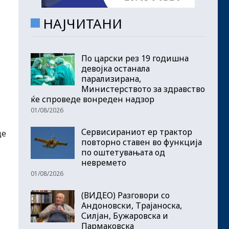
НАЈЧИТАНИ
По царски рез 19 годишна
девојка останала
парализирана,
Министерството за здравство
ќе спроведе вонреден надзор
01/08/2026
Сервисираниот ер трактор
це
повторно ставен во функција
по оштетувањата од
невремето
01/08/2026
(ВИДЕО) Разговори со
Андоновски, Трајаноска,
Силјан, Бужаровска и
Пармаковска