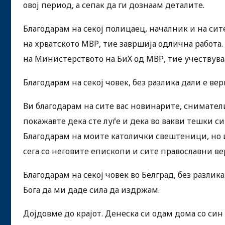
овој период, а сепак да ги дознаам деталите.
Благодарам на секој полицаец, началник и на сите
на хрватското МВР, тие завршија одлична работа.
на Министерството на БиХ од МВР, тие учествува
Благодарам на секој човек, без разлика дали е вер
Ви благодарам на сите вас новинарите, снимател
покажавте дека сте луѓе и дека во вакви тешки си
Благодарам на моите католички свештеници, но и
сега со неговите епископи и сите православни ве
Благодарам на секој човек во Белград, без разлик
Бога да ми даде сила да издржам.
Дојдовме до крајот. Денеска си одам дома со син