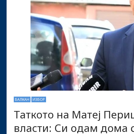
БАЛКАН
ИЗБОР
Таткото на Матеј Пери
власти: Си одам дома 