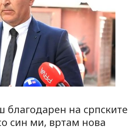
ш благодарен на српските
со син ми, вртам нова