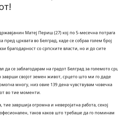
от!
ржавјанин Матеј Периш (27) кој по 5-месечна потрага
 пред црквата во Белград, каде се собраа голем број
зи брагодарност со српските власти, но и до сите
кал да се заблагодарам на градот Белград за големото ср
го заврши својот земен живот, срцето што ми го даде
помогна многу, низ овие 139 дена чувствувам човечка
жот во тие моменти.
а, тие завршија огромна и неверојатна работа, секој
професионален, таков каков што требаше да го поминам