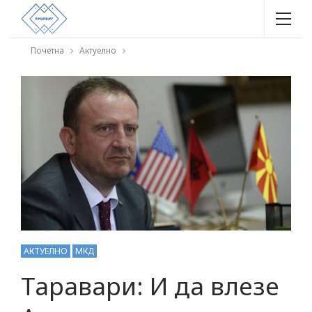
Почетна
Актуелно
АКТУЕЛНО
МКД
Таравари: И да влезе