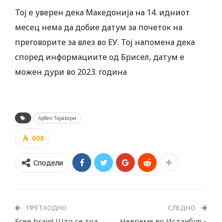
Тој е уверен дека Македонија на 14. идниот
месец нема да добие датум за почеток на
преговорите за влез во ЕУ. Тој напомена дека
според информациите од Брисел, датум е
можен дури во 2023. година
Арбен Таравари
608
Сподели
ПРЕТХОДНО
СЛЕДНО
Free brain! Што се тоа
Невреме во Истанбул –