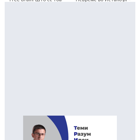
граници?
загинаа четири луѓе