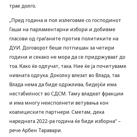
трае долго.
„Пред година и пол излеговме со господинот
Гаши на парламентарни избори и добивме
гласови од граѓаните против политиките на
ДУИ. Договорот беше потпишан за четири
години и секако не мора да се придржуваат до
тоа. Како ќе одлучат, така. Ние ќе ја почитуваме
нивната одлука. Доколку влезат во Влада, таа
Влада нема да биде одржлива, бидејќи има
нестабилност во СДСМ. Таму владеат фракции
и има многу неисполнети ветувања кон
коалициските партнери. Сметам, дека
наредната 2022-ра година ќе биде изборна“ –
рече Арбен Таравари.