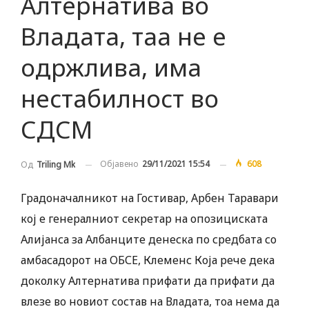
Алтернатива во
Владата, таа не е
одржлива, има
нестабилност во
СДСМ
Објавено
29/11/2021 15:54
608
Од
Triling Mk
Градоначалникот на Гостивар, Арбен Таравари
кој е генералниот секретар на опозициската
Алијанса за Албанците денеска по средбата со
амбасадорот на ОБСЕ, Клеменс Која рече дека
доколку Алтернатива прифати да прифати да
влезе во новиот состав на Владата, тоа нема да