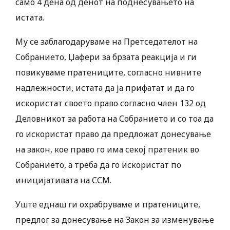
само 4 дена од денот на поднесувањето на
истата.
Му се заблагодаруваме на Претседателот на
Собранието, Џафери за брзата реакција и ги
повикуваме пратениците, согласно нивните
надлежности, истата да ја прифатат и да го
искористат своето право согласно член 132 од
Деловникот за работа на Собранието и со тоа да
го искористат право да предложат донесување
на закон, кое право го има секој пратеник во
Собранието, а треба да го искористат по
иницијативата на ССМ.
Уште еднаш ги охрабруваме и пратениците,
предлог за донесување на Закон за изменување