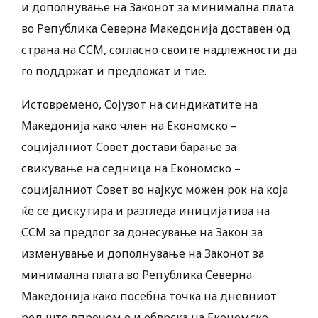
и дополнување на Законот за минимална плата
во Република Северна Македонија доставен од
страна на ССМ, согласно своите надлежности да
го поддржат и предложат и тие.
Истовремено, Сојузот на синдикатите на
Македонија како член на Економско –
социјалниот Совет достави барање за
свикување на седница на Економско –
социјалниот Совет во најкус можен рок на која
ќе се дискутира и разгледа иницијатива на
ССМ за предлог за донесување на Закон за
изменување и дополнување на Законот за
минимална плата во Република Северна
Македонија како посебна точка на дневниот
ред што впрочем е и обврска на Економско