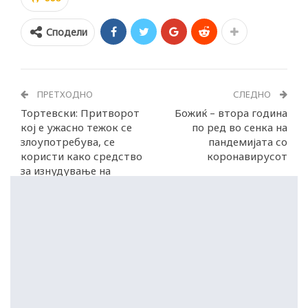
Сподели
ПРЕТХОДНО
СЛЕДНО
Тортевски: Притворот
Божиќ – втора година
кој е ужасно тежок се
по ред во сенка на
злоупотребува, се
пандемијата со
користи како средство
коронавирусот
за изнудување на
спогодба