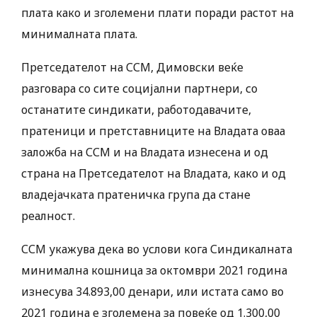
плата како и зголемени плати поради растот на
минималната плата.
Претседателот на ССМ, Димовски веќе
разговара со сите социјални партнери, со
останатите синдикати, работодавачите,
пратеници и претставниците на Владата оваа
заложба на ССМ и на Владата изнесена и од
страна на Претседателот на Владата, како и од
владејачката пратеничка група да стане
реалност.
ССМ укажува дека во услови кога Синдикалната
минимална кошница за октомври 2021 година
изнесува 34.893,00 денари, или истата само во
2021 година е зголемена за повеќе од 1.300,00