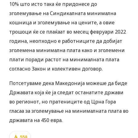
10% што исто така ќе придонесе до
зголемување на Синдикалната минимална
кошница и зголемување на цените, а овие
трошоци ќе се плаќаат во месец февруари 2022
година, неопходно е работниците да добијат
зголемена минимална плата како и зголемени
плати поради растот на минималната плата
согласно Закон и колективен договор.
Потсетуваме дека Македонија можеше да биде
Државата која ќе ја следат останатите држави
во регионот, но пратениците од Црна Гора
гласаа за зголемување на минималната плата во
државата на 450 евра.
558