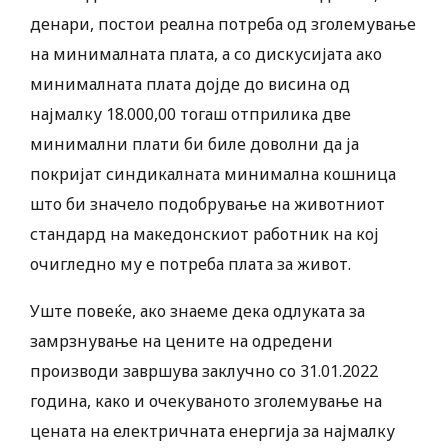
денари, постои реална потреба од зголемување
на минималната плата, а со дискусијата ако
минималната плата дојде до висина од
најмалку 18.000,00 тогаш отприлика две
минимални плати би биле доволни да ја
покријат синдикалната минимална кошница
што би значело подобрување на животниот
стандард на македонскиот работник на кој
очигледно му е потреба плата за живот.
Уште повеќе, ако знаеме дека одлуката за
замрзнување на цените на одредени
производи завршува заклучно со 31.01.2022
година, како и очекуваното зголемување на
цената на електричната енергија за најмалку