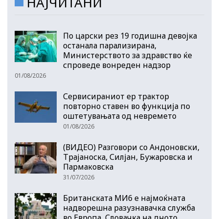
НАЈЧИТАНИ
По царски рез 19 годишна девојка
останала парализирана,
Министерството за здравство ќе
спроведе вонреден надзор
01/08/2026
Сервисираниот ер трактор
повторно ставен во функција по
оштетувањата од невремето
01/08/2026
(ВИДЕО) Разговори со Андоновски,
Трајаноска, Силјан, Бужаровска и
Пармаковска
31/07/2026
Британската МИ6 е најмоќната
надворешна разузнавачка служба
во Европа, Словачка на дното