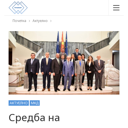
Почетна
Актуелно
АКТУЕЛНО
МКД
Средба на