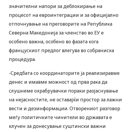
значителни напори за деблокирање на
процесот на евроинтеграции и за официјално
отпочнување на преговорите на Република
Северна Македонија за членство во ЕУ е
особено важна, особено во фазата кога
францускиот предлог влегува во собраниска
процедура.
-Средбата со координаторите ја реализиравме
денес и имавме можност од прва рака да
слушнеме охрабрувачки пораки разјаснување
на нејасностите, не оставајќи простор за лажни
вести и дезинформации. Отворениот разговор
меѓу политичките чинители во државата е
клучен за донесување суштински важни