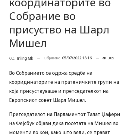
координаторите во
Собрание во
присуство на Шарл
Мишел
Објавено
05/07/2022 18:16
305
Од
Triling Mk
Во Собранието се одржа средба на
кооридинаторите на пратеничките групи на
која присуствуваше и претседателкот на
Европскиот совет Шарл Мишел.
Претседателот на Парламентот Талат Џафери
на Фејсбук објави дека посетата на Мишел во
моменти во кои, како што вели, се прават