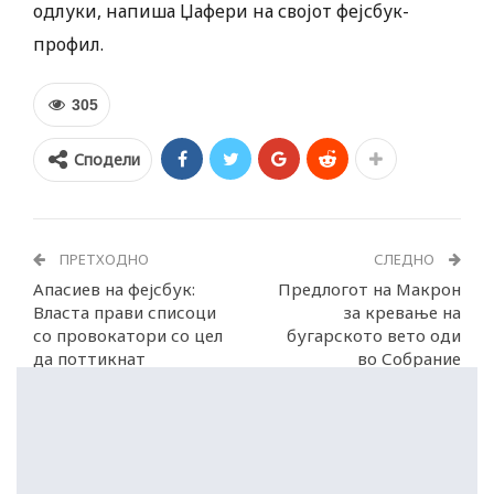
одлуки, напиша Џафери на својот фејсбук-
профил.
305
Сподели
ПРЕТХОДНО
СЛЕДНО
Апасиев на фејсбук:
Предлогот на Макрон
Власта прави списоци
за кревање на
со провокатори со цел
бугарското вето оди
да поттикнат
во Собрание
насилство