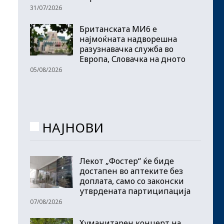
31/07/2026
Британската МИ6 е
најмоќната надворешна
разузнавачка служба во
Европа, Словачка на дното
05/08/2026
НАЈНОВИ
Лекот „Фостер“ ќе биде
достапен во аптеките без
доплата, само со законски
утврдената партиципација
07/08/2026
Хуманитарен концерт на