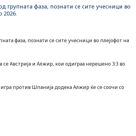
д групната фаза, познати се сите учесници во
 2026.
ната фаза, познати се сите учесници во плејофот на
а се Австрија и Алжир, кои одиграа нерешено 3:3 во
ќе игра против Шпанија додека Алжир ќе се соочи со