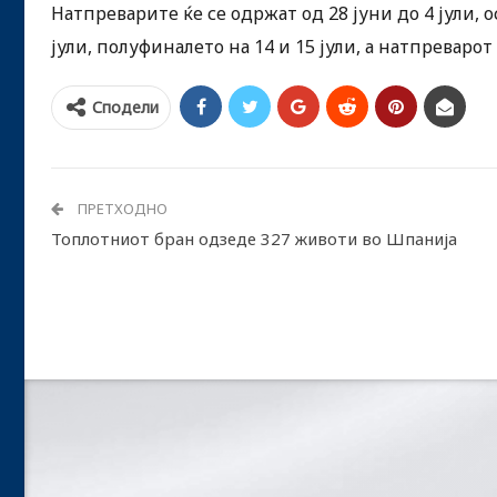
Натпреварите ќе се одржат од 28 јуни до 4 јули, 
јули, полуфиналето на 14 и 15 јули, а натпреварот
Сподели
ПРЕТХОДНО
Топлoтниот бран одзеде 327 животи во Шпанија