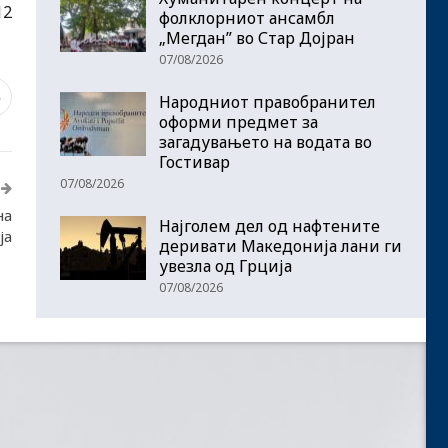
12
фолклорниот ансамбл
„Мегдан” во Стар Дојран
07/08/2026
6
Народниот правобранител
оформи предмет за
загадувањето на водата во
Гостивар
07/08/2026
на
Најголем дел од нафтените
ја
деривати Македонија лани ги
увезла од Грција
07/08/2026