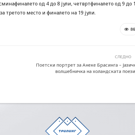
осминафиналето од 4 до 8 јули, четвртфиналето од 9 до 
 за третото место и финалето на 19 јули.
8
СЛЕДНО
Поетски портрет за Анеке Брасинга – Јазич
волшебничка на холандската поези