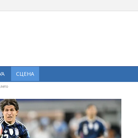
УА
СЦЕНА
алето