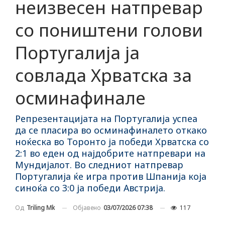
неизвесен натпревар
со поништени голови
Португалија ја
совлада Хрватска за
осминафинале
Репрезентацијата на Португалија успеа
да се пласира во осминафиналето откако
ноќеска во Торонто ја победи Хрватска со
2:1 во еден од најдобрите натпревари на
Мундијалот. Во следниот натпревар
Португалија ќе игра против Шпанија која
синоќа со 3:0 ја победи Австрија.
Објавено
03/07/2026 07:38
117
Од
Triling Mk