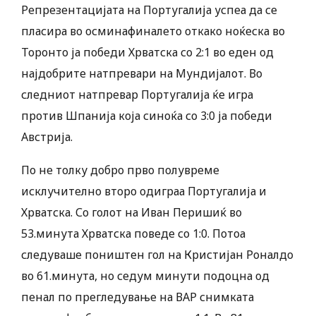
Репрезентацијата на Португалија успеа да се
пласира во осминафиналето откако ноќеска во
Торонто ја победи Хрватска со 2:1 во еден од
најдобрите натпревари на Мундијалот. Во
следниот натпревар Португалија ќе игра
против Шпанија која синоќа со 3:0 ја победи
Австрија.
По не толку добро прво полувреме
исклучително второ одиграа Португалија и
Хрватска. Со голот на Иван Перишиќ во
53.минута Хрватска поведе со 1:0. Потоа
следуваше поништен гол на Кристијан Роналдо
во 61.минута, но седум минути подоцна од
пенал по прегледување на ВАР снимката