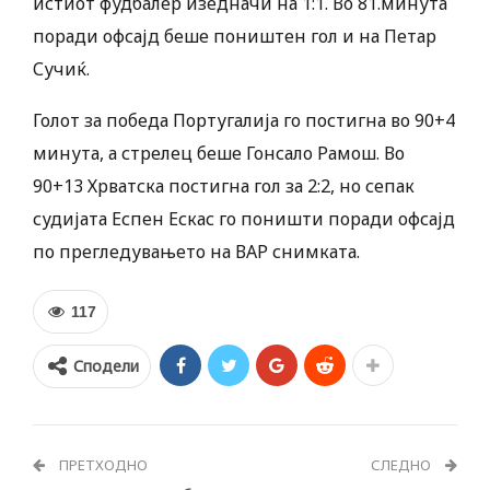
истиот фудбалер изедначи на 1:1. Во 81.минута
поради офсајд беше поништен гол и на Петар
Сучиќ.
Голот за победа Португалија го постигна во 90+4
минута, а стрелец беше Гонсало Рамош. Во
90+13 Хрватска постигна гол за 2:2, но сепак
судијата Еспен Ескас го поништи поради офсајд
по прегледувањето на ВАР снимката.
117
Сподели
ПРЕТХОДНО
СЛЕДНО