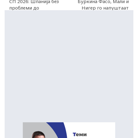
СП 2026: Шпанија без
Буркина Фасо, Мали и
проблеми до
Нигер го напуштаат
осминафиналето
МКС