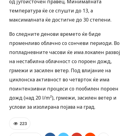
од југоисточен правец. Минималната
температура ќе се спушти до 13, а
максималната ќе достигне до 30 степени.
Во следните денови времето ќе биде
променливо облачно со сончеви периоди. Во
попладневните часови ќе има локален развој
на нестабилна облачност со пороен дожд,
грмежи и засилен ветер. Под влијание на
циклонска активност во четврток ќе има
поинтензивни процеси со пообилен пороен
дожд (над 20 l/m²), грмежи, засилен ветер и
услови за изолирана појава на град.
223