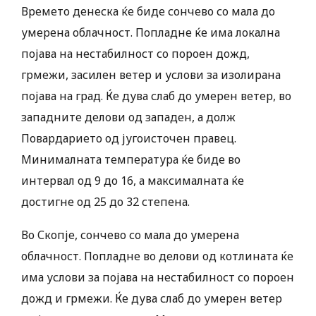
Времето денеска ќе биде сончево со мала до
умерена облачност. Попладне ќе има локална
појава на нестабилност со пороен дожд,
грмежи, засилен ветер и услови за изолирана
појава на град. Ќе дува слаб до умерен ветер, во
западните делови од западен, а долж
Повардарието од југоисточен правец.
Минималната температура ќе биде во
интервал од 9 до 16, а максималната ќе
достигне од 25 до 32 степена.
Во Скопје, сончево со мала до умерена
облачност. Попладне во делови од котлината ќе
има услови за појава на нестабилност со пороен
дожд и грмежи. Ќе дува слаб до умерен ветер