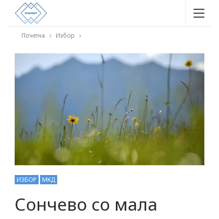
Почетна
Избор
ИЗБОР
МКД
Сончево со мала