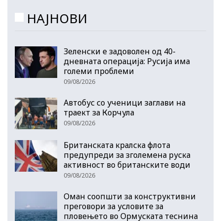
НАЈНОВИ
Зеленски е задоволен од 40-
дневната операција: Русија има
големи проблеми
09/08/2026
Автобус со ученици заглави на
траект за Корчула
09/08/2026
Британската кралска флота
предупреди за зголемена руска
активност во британските води
09/08/2026
Оман соопшти за конструктивни
преговори за условите за
пловењето во Ормуската теснина