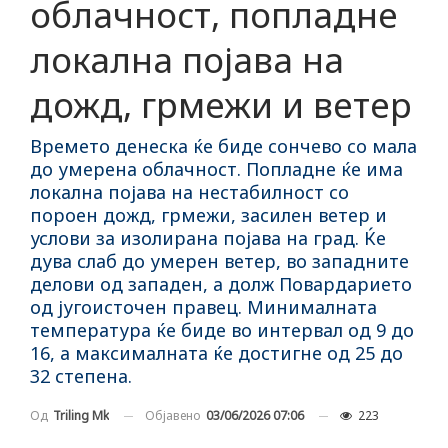
облачност, попладне
локална појава на
дожд, грмежи и ветер
Времето денеска ќе биде сончево со мала
до умерена облачност. Попладне ќе има
локална појава на нестабилност со
пороен дожд, грмежи, засилен ветер и
услови за изолирана појава на град. Ќе
дува слаб до умерен ветер, во западните
делови од западен, а долж Повардарието
од југоисточен правец. Минималната
температура ќе биде во интервал од 9 до
16, а максималната ќе достигне од 25 до
32 степена.
Објавено
03/06/2026 07:06
223
Од
Triling Mk