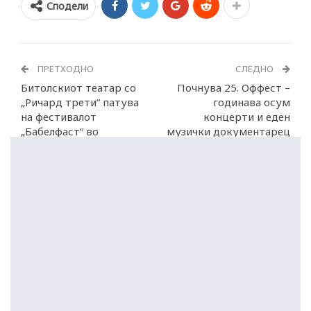
Сподели
ПРЕТХОДНО
СЛЕДНО
Битолскиот театар со
Почнува 25. Оффест –
„Ричард трети“ патува
годинава осум
на фестивалот
концерти и еден
„Бабелфаст“ во
музички документарец
Трговиште, Романија