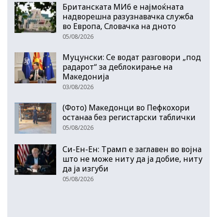
Британската МИ6 е најмоќната
надворешна разузнавачка служба
во Европа, Словачка на дното
05/08/2026
Муцунски: Се водат разговори „под
радарот“ за деблокирање на
Македонија
03/08/2026
(Фото) Македонци во Пефкохори
останаа без регистарски таблички
05/08/2026
Си-Ен-Ен: Трамп е заглавен во војна
што не може ниту да ја добие, ниту
да ја изгуби
05/08/2026