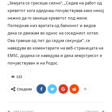
„Земјата се тресеше силно“, „Седев на работ од
креветот кога одеднаш почувствував како некој
нежно да го заниша креветот под мене.
Погледнав низ вратата од балконот и видов
дека се движам во однос на соседниот хотел.
Ова траеше од пет до седум секунди“, се
наведува во коментарите на веб-страницата на
EMSC, додека се наведува и дека земјотресот е
почувствуван и на Родос.
122
Сподели
ПРЕТХОДНО
СЛЕДНО