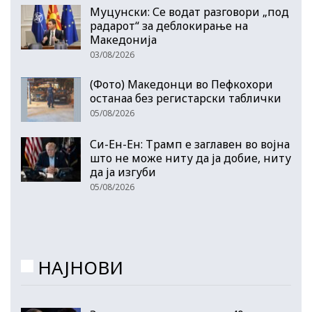
Муцунски: Се водат разговори „под
радарот“ за деблокирање на
Македонија
03/08/2026
(Фото) Македонци во Пефкохори
останаа без регистарски таблички
05/08/2026
Си-Ен-Ен: Трамп е заглавен во војна
што не може ниту да ја добие, ниту
да ја изгуби
05/08/2026
НАЈНОВИ