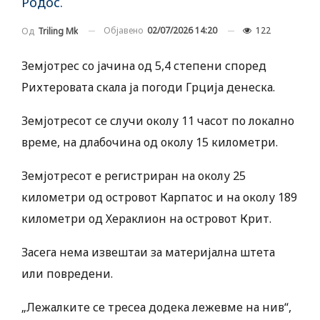
Родос.
Објавено
02/07/2026 14:20
122
Од
Triling Mk
Земјотрес со јачина од 5,4 степени според
Рихтеровата скала ја погоди Грција денеска.
Земјотресот се случи околу 11 часот по локално
време, на длабочина од околу 15 километри.
Земјотресот е регистриран на околу 25
километри од островот Карпатос и на околу 189
километри од Хераклион на островот Крит.
Засега нема извештаи за материјална штета
или повредени.
„Лежалките се тресеа додека лежевме на нив“,