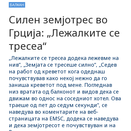
БАЛКАН
Силен земјотрес во
Грција: „Лежалките се
тресеа“
„Лежалките се тресеа додека лежевме на
нив“, „Земјата се тресеше силно“, „Седев
на работ од креветот кога одеднаш
почувствував како некој нежно да го
заниша креветот под мене. Погледнав
низ вратата од балконот и видов дека се
движам во однос на соседниот хотел. Ова
траеше од пет до седум секунди“, се
наведува во коментарите на веб-
страницата на EMSC, додека се наведува
и дека земјотресот е почувствуван и на