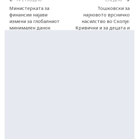
Министерката за
Тошковски за
финансии најави
најновото врсничко
измени за глобалниот
насилство во Скопје:
минимален данок
Кривични и за децата и
за нивните родители!