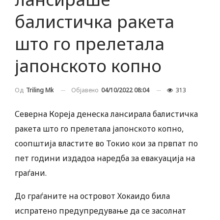
балистичка ракета
што го прелетала
јапонското копно
Објавено
04/10/2022 08:04
313
Од
Triling Mk
Северна Кореја денеска лансирала балистичка
ракета што го прелетала јапонското копно,
соопштија властите во Токио кои за првпат по
пет години издадоа наредба за евакуација на
граѓани.
До граѓаните на островот Хокаидо била
испратено предупредување да се засолнат