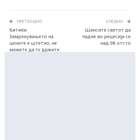
ПРЕТХОДНО
СЛЕДНО
Битиќи:
Шансите светот да
Замрзнувањето на
падне во рецесија се
цените е штетно, не
над 98 отсто
можете да го држите
подолг период