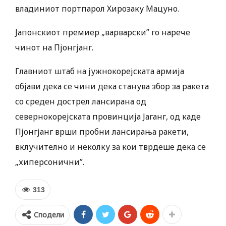
владиниот портпарол Хирозаку Мацуно.
Јапонскиот премиер „варварски” го нарече
чинот на Пјонгјанг.
Главниот штаб на јужнокорејската армија
објави дека се чини дека станува збор за ракета
со среден дострел лансирана од
севернокорејската провинција Јаганг, од каде
Пјонгјанг врши пробни лансирања ракети,
вклучително и неколку за кои тврдеше дека се
„хиперсонични”.
313
Сподели