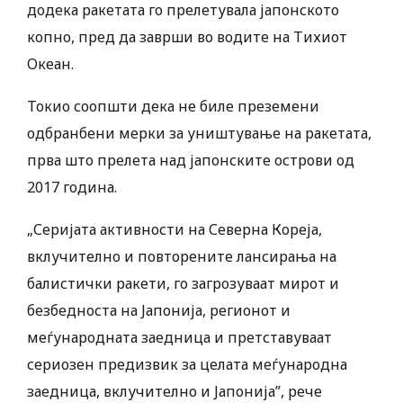
додека ракетата го прелетувала јапонското
копно, пред да заврши во водите на Тихиот
Океан.
Токио соопшти дека не биле преземени
одбранбени мерки за уништување на ракетата,
прва што прелета над јапонските острови од
2017 година.
„Серијата активности на Северна Кореја,
вклучително и повторените лансирања на
балистички ракети, го загрозуваат мирот и
безбедноста на Јапонија, регионот и
меѓународната заедница и претставуваат
сериозен предизвик за целата меѓународна
заедница, вклучително и Јапонија”, рече