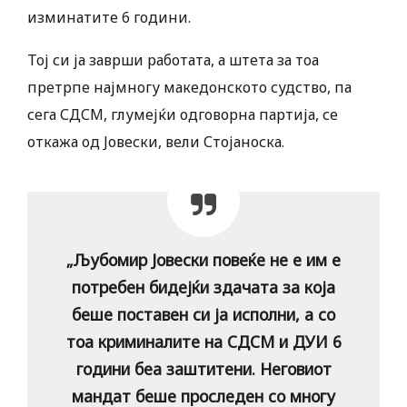
изминатите 6 години.
Тој си ја заврши работата, а штета за тоа
претрпе најмногу македонското судство, па
сега СДСМ, глумејќи одговорна партија, се
откажа од Јовески, вели Стојаноска.
„Љубомир Јовески повеќе не е им е
потребен бидејќи здачата за која
беше поставен си ја исполни, а со
тоа криминалите на СДСМ и ДУИ 6
години беа заштитени. Неговиот
мандат беше проследен со многу