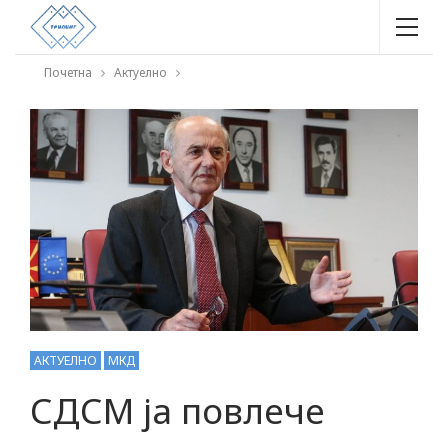
Почетна
Актуелно
АКТУЕЛНО
МКД
СДСМ ја повлече