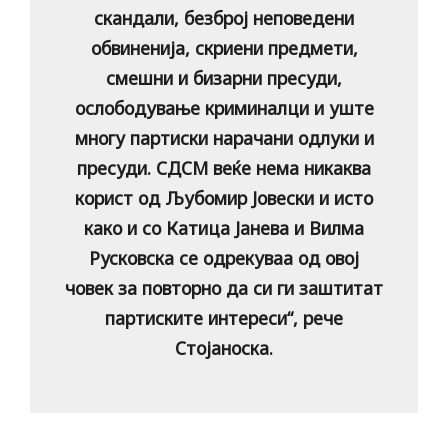
скандали, безброј неповедени
обвиненија, скриени предмети,
смешни и бизарни пресуди,
ослободување криминалци и уште
многу партиски нарачани одлуки и
пресуди. СДСМ веќе нема никаква
корист од Љубомир Јовески и исто
како и со Катица Јанева и Вилма
Русковска се одрекуваа од овој
човек за повторно да си ги заштитат
партиските интереси“, рече
Стојаноска.