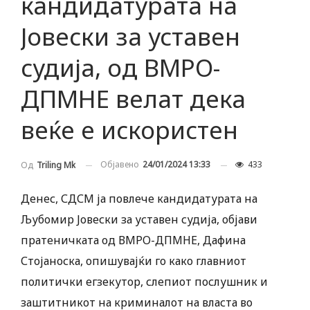
кандидатурата на
Јовески за уставен
судија, од ВМРО-
ДПМНЕ велат дека
веќе е искористен
Објавено
24/01/2024 13:33
433
Од
Triling Mk
Денес, СДСМ ја повлече кандидатурата на
Љубомир Јовески за уставен судија, објави
пратеничката од ВМРО-ДПМНЕ, Дафина
Стојаноска, опишувајќи го како главниот
политички егзекутор, слепиот послушник и
заштитникот на криминалот на власта во