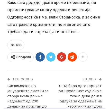
Како што додаде, доаѓа време на ревизии, на
преиспитување многу одлуки и решенија.
Одговорност ќе има, вели Стојаноска, и за оние
што правеле криминали, но и за оние што
требало да ги спречат, а ги штителе.
433
Сподели
ПРЕТХОДНО
СЛЕДНО
Бислимоски: Во
ССМ бара одговорност
јануарските сметки за
од Врховниот суд ако е
струја нема да има
точно дека донел
надомест од 200
одлука за одземање на
денари за пристап до
Работничкиот дом