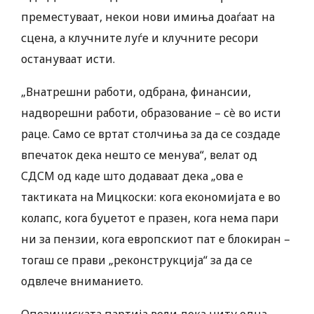
преместуваат, некои нови имиња доаѓаат на
сцена, а клучните луѓе и клучните ресори
остануваат исти.
„Внатрешни работи, одбрана, финансии,
надворешни работи, образование – сè во исти
раце. Само се вртат столчиња за да се создаде
впечаток дека нешто се менува“, велат од
СДСМ од каде што додаваат дека „ова е
тактиката на Мицкоски: кога економијата е во
колапс, кога буџетот е празен, кога нема пари
ни за пензии, кога европскиот пат е блокиран –
тогаш се прави „реконструкција“ за да се
одвлече вниманието.