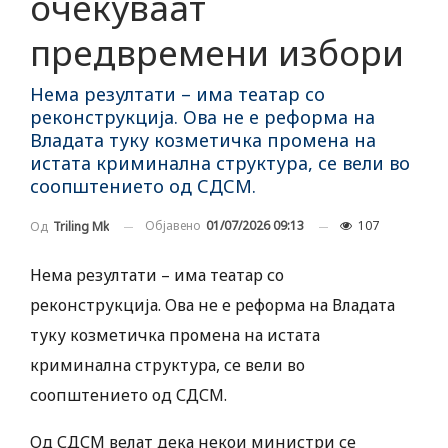
очекуваат
предвремени избори
Нема резултати – има театар со
реконструкција. Ова не е реформа на
Владата туку козметичка промена на
истата криминална структура, се вели во
соопштението од СДСМ.
Објавено
01/07/2026 09:13
107
Од
Triling Mk
Нема резултати – има театар со
реконструкција. Ова не е реформа на Владата
туку козметичка промена на истата
криминална структура, се вели во
соопштението од СДСМ.
Од СДСМ велат дека некои министри се