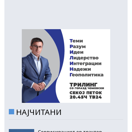
НАЈЧИТАНИ
Сервисираниот ер трактор