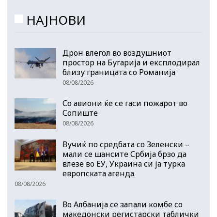
НАЈНОВИ
Дрон влегол во воздушниот
простор на Бугарија и експлодирал
близу границата со Романија
08/08/2026
Со авиони ќе се гаси пожарот во
Сопиште
08/08/2026
Вучиќ по средбата со Зеленски –
мали се шансите Србија брзо да
влезе во ЕУ, Украина си ја турка
европската агенда
08/08/2026
Во Албанија се запали комбе со
македонски регистарски таблички