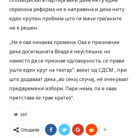
Опозициската партија вели дека ниту една
сериозна реформа не е направена и дека ниту
еден крупен проблем што ги мачи граѓаните
не е решен.
„Не е ова никаква промена. Ова е признание
дека досегашната Влада е неуспешна, но
наместо да се признае одговорноста, се прави
уште еден круг на театар“, велат од СДСМ , при
што додаваат дека „во секој случај, нè очекуваат
предвремени избори. Пари нема, па и оваа
претстава ќе трае кратко“.
107
Сподели