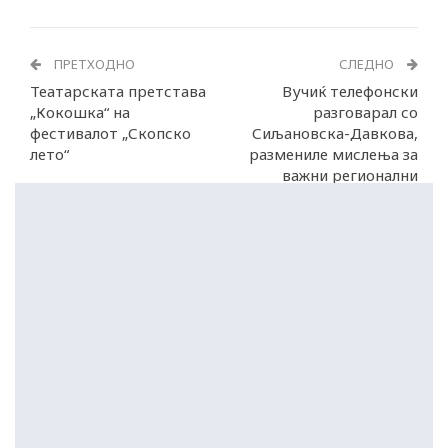
ПРЕТХОДНО
СЛЕДНО
Театарската претстава
Вучиќ телефонски
„Кокошка“ на
разговарал со
фестивалот „Скопско
Сиљановска-Давкова,
лето“
размениле мислења за
важни регионални
прашања