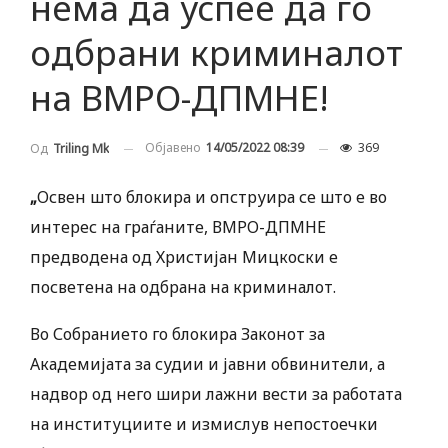
нема да успее да го
одбрани криминалот
на ВМРО-ДПМНЕ!
Објавено
14/05/2022 08:39
369
Од
Triling Mk
„
Освен што блокира и опструира се што е во
интерес на граѓаните, ВМРО-ДПМНЕ
предводена од Христијан Мицкоски е
посветена на одбрана на криминалот.
Во Собранието го блокира Законот за
Академијата за судии и јавни обвинители, а
надвор од него шири лажни вести за работата
на институциите и измислув непостоечки