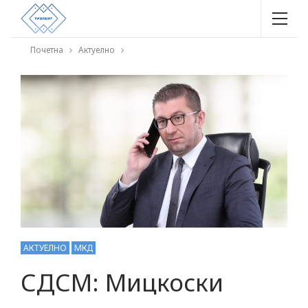
Почетна
Актуелно
АКТУЕЛНО
МКД
СДСМ: Мицкоски