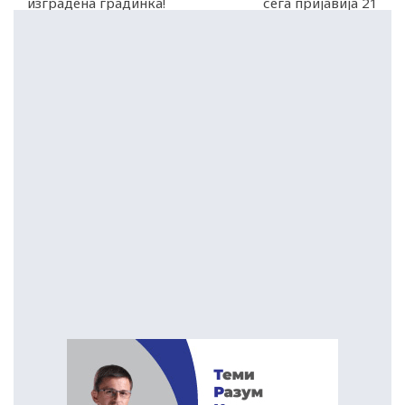
изградена градинка!
сега пријавија 21
смртен случај