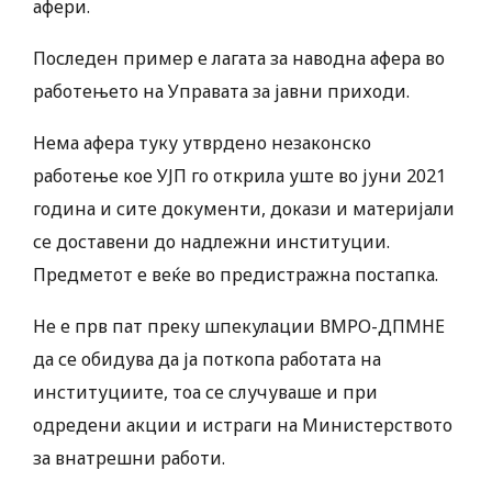
афери.
Последен пример е лагата за наводна афера во
работењето на Управата за јавни приходи.
Нема афера туку утврдено незаконско
работење кое УЈП го открила уште во јуни 2021
година и сите документи, докази и материјали
се доставени до надлежни институции.
Предметот е веќе во предистражна постапка.
Не е прв пат преку шпекулации ВМРО-ДПМНЕ
да се обидува да ја поткопа работата на
институциите, тоа се случуваше и при
одредени акции и истраги на Министерството
за внатрешни работи.