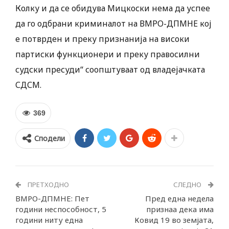
Колку и да се обидува Мицкоски нема да успее
да го одбрани криминалот на ВМРО-ДПМНЕ кој
е потврден и преку признанија на високи
партиски функционери и преку правосилни
судски пресуди“ соопштуваат од владејачката
СДСМ.
369
Сподели
ПРЕТХОДНО
СЛЕДНО
ВМРО-ДПМНЕ: Пет
Пред една недела
години неспособност, 5
признаа дека има
години ниту една
Ковид 19 во земјата,