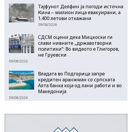
Тајфунот Делфин ја погоди источна
Кина – милион лица евакуирани, а
1.400 летови откажани
09/08/2026
СДСМ оцени дека Мицкоски ги
слави нивните „државотворни
политики“: Во видеото е Глигоров,
не Груевски
09/08/2026
Владата во Подгорица запре
кредитен аранжман со српската
Алта банка која од лани работи и во
Македонија
09/08/2026