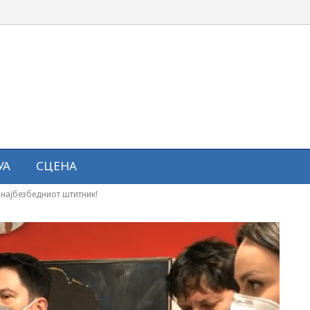
УА
СЦЕНА
 најбезбедниот штитник!