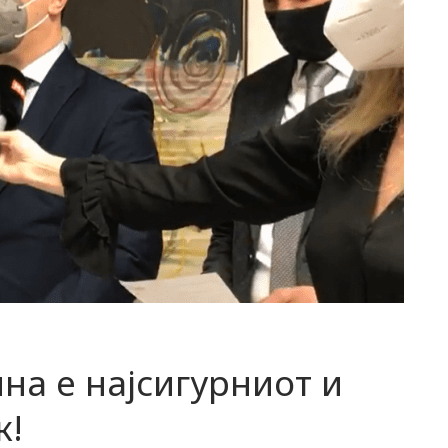
на е најсигурниот и
к!