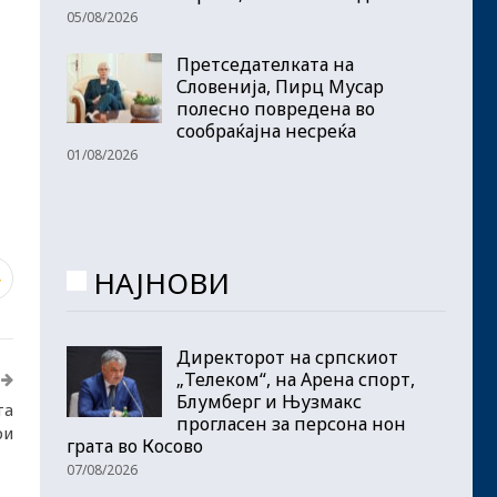
05/08/2026
Претседателката на
Словенија, Пирц Мусар
полесно повредена во
сообраќајна несреќа
01/08/2026
НАЈНОВИ
4
Директорот на српскиот
„Телеком“, на Арена спорт,
Блумберг и Њузмакс
та
прогласен за персона нон
ри
грата во Косово
07/08/2026