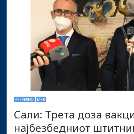
АКТУЕЛНО
МКД
Сали: Трета доза вакци
најбезбедниот штитни