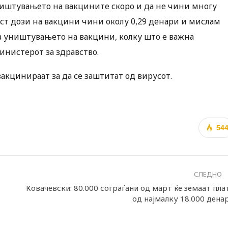
ништувањето на вакцините скоро и да не чини многу
шест дози на вакцини чини околу 0,29 денари и мислам
за уништувањето на вакцини, колку што е важна
инистерот за здравство.
вакцинираат за да се заштитат од вирусот.
54
СЛЕДНО
Ковачевски: 80.000 сограѓани од март ќе земаат пла
од најмалку 18.000 дена