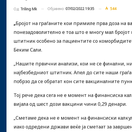
Објавено
07/02/2022 19:35
544
Од
Triling Mk
„
Бројот на граѓаните кои примиле прва доза на в
понезадоволително е тоа што е многу мал бројот 
штитник особено за пациентите со коморбидитети
Беким Сали.
„Нашите првични анализи, кои не се финални, ни 
најбезбедниот штитник. Апел до сите наши граѓ
побрзо да се обратат кон сите вакциналните пункт
Тој рече дека сега не е момент на финансиска к
вијала од шест дози вакцини чини 0,29 денари.
„Сметаме дека не е момент на финансиски калкул
иако одредени држави веќе ја сметаат за заврше