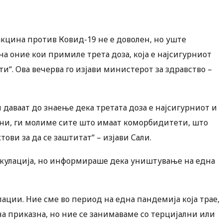
акцина против Ковид-19 не е доволен, но уште
на оние кои примиле трета доза, која е најсигурниот
“. Ова вечерва го изјави министерот за здравство –
даваат до знаење дека третата доза е најсигурниот и
ани, ги молиме сите што имаат коморбидитети, што
ови за да се заштитат“ – изјави Сали.
алкулација, но информираше дека уништување на една
ации. Ние сме во период на една пандемија која трае,
на приказна, но ние се занимаваме со терцијални или