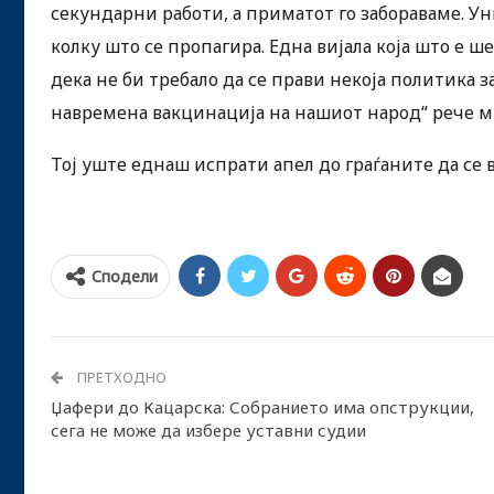
секундарни работи, а приматот го забораваме. У
колку што се пропагира. Една вијала која што е 
дека не би требало да се прави некоја политика 
навремена вакцинација на нашиот народ“ рече м
Тој уште еднаш испрати апел до граѓаните да се 
Сподели
ПРЕТХОДНО
Џафери до Кацарска: Собранието има опструкции,
сега не може да избере уставни судии