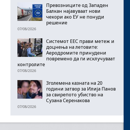
Превозниците од Западен
Балкан најавуваат нови
чекори ако ЕУ не понуди
решение
07/08/2026
Системот ЕЕС прави метеж и
доцнења на летовите:
Аеродромите принудени
повремено да ги исклучуваат
контролите
07/08/2026
Зголемена казната на 20
години затвор за Илија Панов
за свирепото убиство на
Сузана Серенакова
07/08/2026