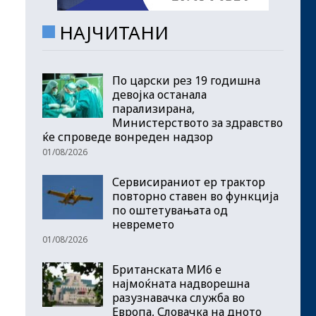
НАЈЧИТАНИ
По царски рез 19 годишна
девојка останала
парализирана,
Министерството за здравство
ќе спроведе вонреден надзор
01/08/2026
Сервисираниот ер трактор
повторно ставен во функција
по оштетувањата од
невремето
01/08/2026
Британската МИ6 е
најмоќната надворешна
разузнавачка служба во
Европа, Словачка на дното