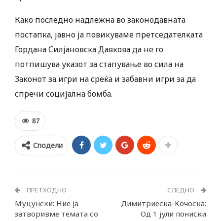
Како последно надлежна во законодавната
постапка, јавно ја повикуваме претседателката
Гордана Силјановска Давкова да не го
потпишува указот за стапување во сила на
Законот за игри на среќа и забавни игри за да
спречи социјална бомба.
87
Сподели
ПРЕТХОДНО
СЛЕДНО
Муцунски: Ние ја
Димитриеска-Кочоска:
затворивме темата со
Од 1 јули пониски