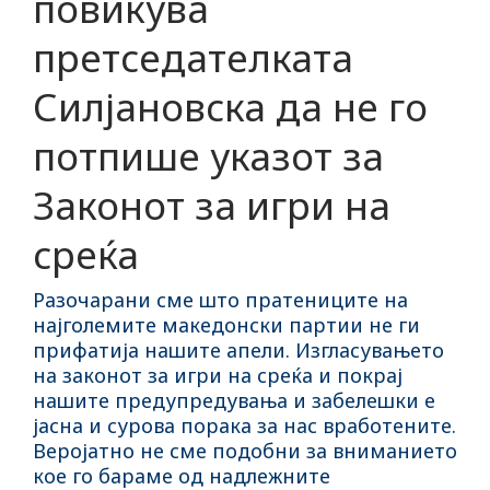
повикува
претседателката
Силјановска да не го
потпише указот за
Законот за игри на
среќа
Разочарани сме што пратениците на
најголемите македонски партии не ги
прифатија нашите апели. Изгласувањето
на законот за игри на среќа и покрај
нашите предупредувања и забелешки е
јасна и сурова порака за нас вработените.
Веројатно не сме подобни за вниманието
кое го бараме од надлежните