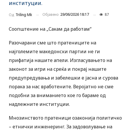
институции.
Објавено
29/06/2026 18:17
87
Од
Triling Mk
Соопштение на „Сакам да работам“
Разочарани сме што пратениците на
најголемите македонски партии не ги
прифатија нашите апели. Изгласувањето на
законот за игри на среќа и покрај нашите
предупредувања и забелешки е јасна и сурова
порака за нас вработените. Веројатно не сме
подобни за вниманието кое го бараме од
надлежните институции.
Мнозинството пратеници озаконија политичко
– етнички инженеринг. За задоволување на