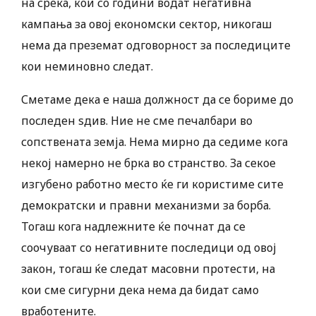
на среќа, кои со години водат негативна
кампања за овој економски сектор, никогаш
нема да преземат одговорност за последиците
кои неминовно следат.
Сметаме дека е наша должност да се бориме до
последен sдив. Ние не сме печалбари во
сопствената земја. Нема мирно да седиме кога
некој намерно не брка во странство. За секое
изгубено работно место ќе ги користиме сите
демократски и правни механизми за борба.
Тогаш кога надлежните ќе почнат да се
соочуваат со негативните последици од овој
закон, тогаш ќе следат масовни протести, на
кои сме сигурни дека нема да бидат само
вработените.