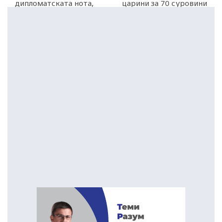
дипломатската нота,
царини за 70 суровини
на потег е Бугарија
и репроматеријали