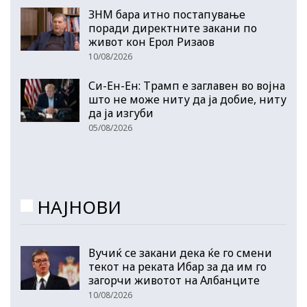
ЗНМ бара итно постапување
поради директните закани по
живот кон Ерол Ризаов
10/08/2026
Си-Ен-Ен: Трамп е заглавен во војна
што не може ниту да ја добие, ниту
да ја изгуби
05/08/2026
НАЈНОВИ
Вучиќ се закани дека ќе го смени
текот на реката Ибар за да им го
загорчи животот на Албанците
10/08/2026