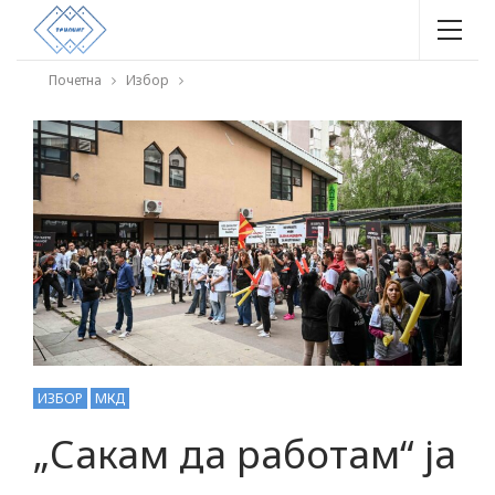
Почетна
Избор
ИЗБОР
МКД
„Сакам да работам“ ја