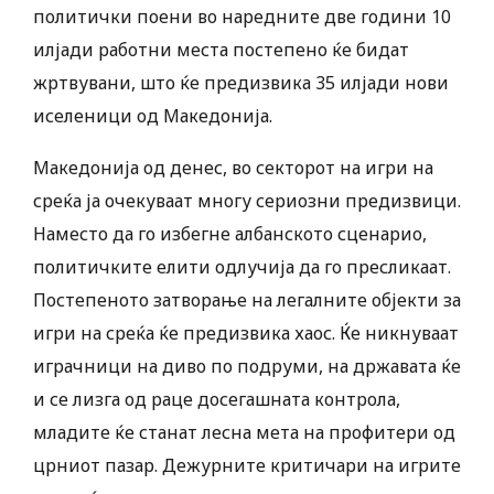
политички поени во наредните две години 10
илјади работни места постепено ќе бидат
жртвувани, што ќе предизвика 35 илјади нови
иселеници од Македонија.
Македонија од денес, во секторот на игри на
среќа ја очекуваат многу сериозни предизвици.
Наместо да го избегне албанското сценарио,
политичките елити одлучија да го пресликаат.
Постепеното затворање на легалните објекти за
игри на среќа ќе предизвика хаос. Ќе никнуваат
играчници на диво по подруми, на државата ќе
и се лизга од раце досегашната контрола,
младите ќе станат лесна мета на профитери од
црниот пазар. Дежурните критичари на игрите