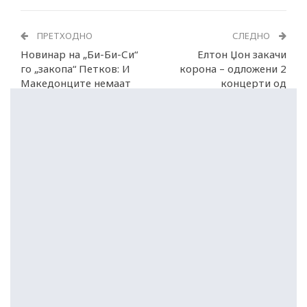
ПРЕТХОДНО
СЛЕДНО
Новинар на „Би-Би-Си“
Елтон Џон закачи
го „закопа“ Петков: И
корона – одложени 2
Македонците немаат
концерти од
права во Бугарија!
прошталната турнеја