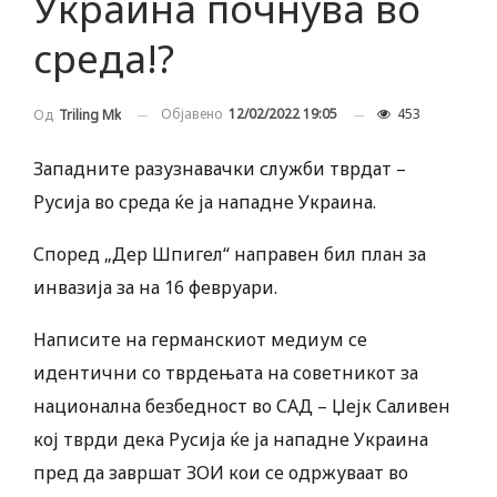
Украина почнува во
среда!?
Објавено
12/02/2022 19:05
453
Од
Triling Mk
Западните разузнавачки служби тврдат –
Русија во среда ќе ја нападне Украина.
Според „Дер Шпигел“ направен бил план за
инвазија за на 16 февруари.
Написите на германскиот медиум се
идентични со тврдењата на советникот за
национална безбедност во САД – Џејк Саливен
кој тврди дека Русија ќе ја нападне Украина
пред да завршат ЗОИ кои се одржуваат во