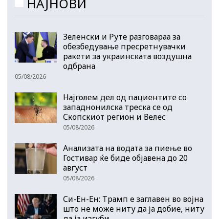
НАЈНОВИ
Зеленски и Руте разговараа за
обезбедување пресретнувачки
ракети за украинската воздушна
одбрана
05/08/2026
Најголем дел од пациентите сo
западнонилска треска се од
Скопскиот регион и Велес
05/08/2026
Анализата на водата за пиење во
Гостивар ќе биде објавена до 20
август
05/08/2026
Си-Ен-Ен: Трамп е заглавен во војна
што не може ниту да ја добие, ниту
да ја изгуби