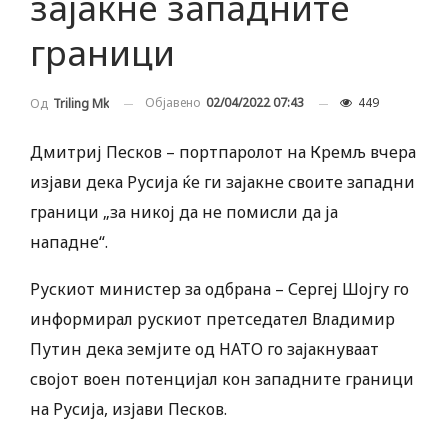
зајакне западните
граници
Објавено
02/04/2022 07:43
449
Од
Triling Mk
Дмитриј Песков – портпаролот на Кремљ вчера
изјави дека Русија ќе ги зајакне своите западни
граници „за никој да не помисли да ја
нападне“.
Рускиот министер за одбрана – Сергеј Шојгу го
информирал рускиот претседател Владимир
Путин дека земјите од НАТО го зајакнуваат
својот воен потенцијал кон западните граници
на Русија, изјави Песков.