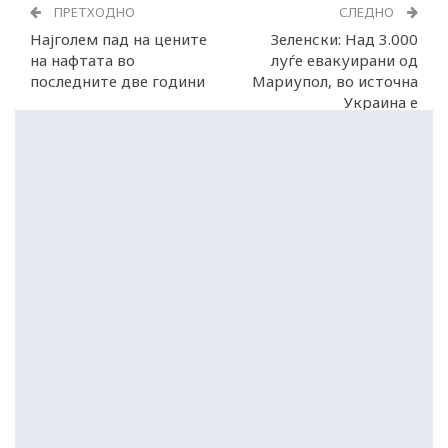
ПРЕТХОДНО
СЛЕДНО
Најголем пад на цените
Зеленски: Над 3.000
на нафтата во
луѓе евакуирани од
последните две години
Мариупол, во источна
Украина е
исклучително тешко!