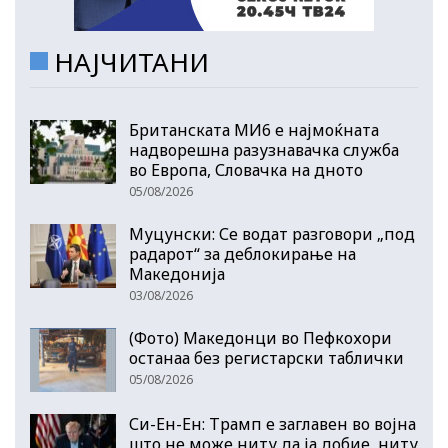
НАЈЧИТАНИ
Британската МИ6 е најмоќната
надворешна разузнавачка служба
во Европа, Словачка на дното
05/08/2026
Муцунски: Се водат разговори „под
радарот“ за деблокирање на
Македонија
03/08/2026
(Фото) Македонци во Пефкохори
останаа без регистарски таблички
05/08/2026
Си-Ен-Ен: Трамп е заглавен во војна
што не може ниту да ја добие, ниту