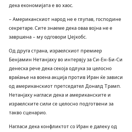
дека економијата е во хаос.
– Американскиот народ не е глупав, господине
секретаре. Сите знаеме дека оваа војна не е
завршена – му одговори Џејкобс.
Од друга страна, израелскиот премиер
Бенјамин Нетанјаху во интервју за Си-Ен-Би-Си
денеска рече дека секоја одлука за целосно
враќање на воена акција против Иран ќе зависи
од американскиот претседател Доналд Трамп.
Нетанјаху нагласи дека и американските и
израелските сили се целосно подготвени за
такво сценарио.
Нагласи дека конфликтот со Иран е далеку од