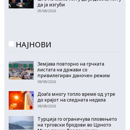
да ја изгуби
05/08/2026
НАЈНОВИ
Земјава повторно на грчката
листата на држави со
привилегиран даночен режим
08/08/2026
Доаѓа многу топло време од утре
до крајот на следната недела
08/08/2026
Турција го ограничува пловењето
на трговски бродови во Црното