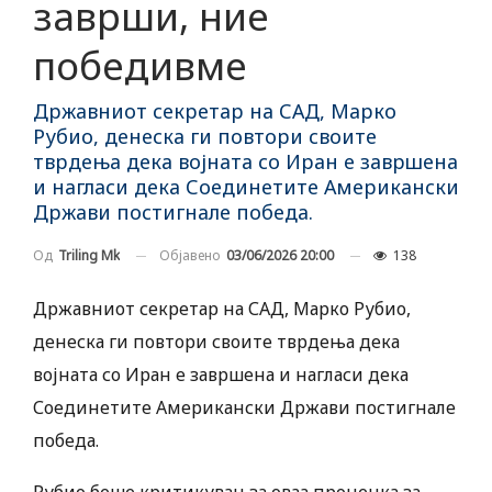
заврши, ние
победивме
Државниот секретар на САД, Марко
Рубио, денеска ги повтори своите
тврдења дека војната со Иран е завршена
и нагласи дека Соединетите Американски
Држави постигнале победа.
Објавено
03/06/2026 20:00
138
Од
Triling Mk
Државниот секретар на САД, Марко Рубио,
денеска ги повтори своите тврдења дека
војната со Иран е завршена и нагласи дека
Соединетите Американски Држави постигнале
победа.