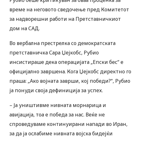
Рубио беше критикуван за оваа проценка за
време на неговото сведочење пред Комитетот
за надворешни работи на Претставничкиот
дом на САД.
Во вербална престрелка со демократската
претставничка Сара Џејкобс, Рубио
инсистираше дека операцијата „Епски бес“ е
официјално завршена. Кога Џејкобс директно го
праша: „Ако војната заврши, кој победи?“, Рубио
ја понуди своја дефиниција за успех.
– Ја уништивме нивната морнарица и
авијација, тоа е победа за нас. Веќе не
спроведуваме континуирани напади во Иран,
за да ја ослабиме нивната војска бидејќи