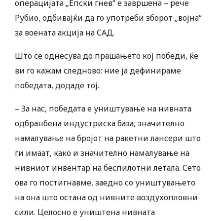
операцијата „Епски гнев“ е завршена – рече
Рубио, одбивајќи да го употреби зборот „војна“
за воената акција на САД.
Што се однесува до прашањето кој победи, ќе
ви го кажам следново: ние ја дефинираме
победата, додаде тој.
– За нас, победата е уништување на нивната
одбранбена индустриска база, значително
намалување на бројот на ракетни лансери што
ги имаат, како и значително намалување на
нивниот инвентар на беспилотни летала. Сето
ова го постигнавме, заедно со уништувањето
на она што остана од нивните воздухопловни
сили. Целосно е уништена нивната