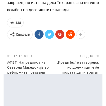
завршен, но истакна дека Техеран е значително
ослабен по досегашните напади.
138
Сподели
ПРЕТХОДНО
СЛЕДНО
АФЕТ: Напредокот на
„Креди Јес“ е затворена,
Северна Македонија во
но должниците ќе
реформите поврзани
мораат да ги вратат
со ЕУ е недоволен
позајмените пари