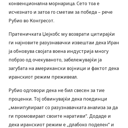
конвенционална морнарица. Сето тоа е
исчезнато и затоа го сметам за победа – рече
Рубио во Конгресот.
Пратеничката Џејкобс му возврати цитирајќи
ги најновите разузнавачки извештаи дека Иран
ја обновува својата воена индустрија многу
побрзо од очекуваното, забележувајќи ја
загубата на американски војници и фактот дека
иранскиот режим преживеал.
Рубио одговори дека не бил свесен за тие
проценки. Тој обвинувајќи дека поединци
„манипулираат со разузнавачката анализа за да
ги промовираат своите наративи“. Додаде и
дека иранскиот режим е „длабоко поделен“ и