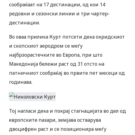
сообраќаат на 17 дестинации, од кои 14
редовни и сезонски линии и три чартер-
дестинации.
Во оваа прилика Курт потсети дека охридскиот
и скопскиот аеродром се меѓу
најбрзорастечките во Европа, при што
Македонија бележи раст од 31 отсто на
патничкиот сообраќај во првите пет месеци од
годинава.
Тој нагласи дека и покрај стагнацијата во дел од
европските пазари, земјава остварува
двоцифрен раст и се позиционира меѓу