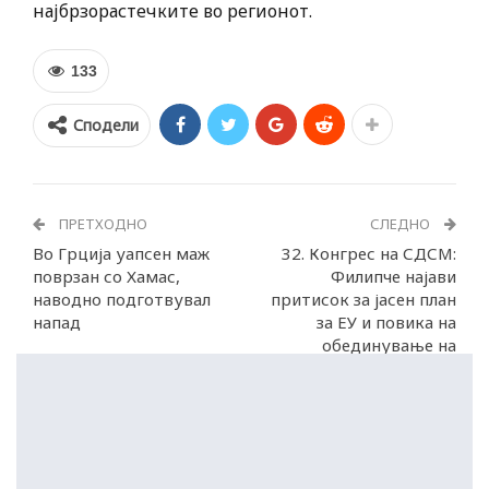
најбрзорастечките во регионот.
133
Сподели
ПРЕТХОДНО
СЛЕДНО
Во Грција уапсен маж
32. Конгрес на СДСМ:
поврзан со Хамас,
Филипче најави
наводно подготвувал
притисок за јасен план
напад
за ЕУ и повика на
обединување на
прогресивните сили