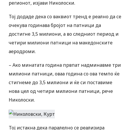
регионот, изјави Николоски.
Тој додаде дека со ваквиот тренд е реално да се
очекува годинава бројот на патници да
достигне 3,5 милиони, а во следниот период и
четири милиони патници на македонските
аеродроми.
– Ако минатата година првпат надминавме три
милиони патници, оваа година со ова темпо ќе
стигнеме до 3,5 милиони и ќе си поставиме
нова цел од четири милиони патници, рече
Николоски.
Тој истакна дека паралелно се реализира