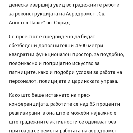
денеска извршија увид во градежните работи
за реконструкцијата на Аеродромот „Св.
Апостол Павле“ во Охрид.
Со проектот е предвидено да бидат
обезбедени дополнителни 4.500 метри
квадратни функционален простор, за поудобно,
поефикасно и попријатно искуство за
патниците, како и подобри услови за работа на
персоналот, полицијата и царинската управа.
Како што беше истакнато на прес-
конференцијата, работите се над 65 проценти
реализирани, а она што е можеби најважно е
што градежните активности се одвиваат без
притоа да се ремети работата на аеродромот