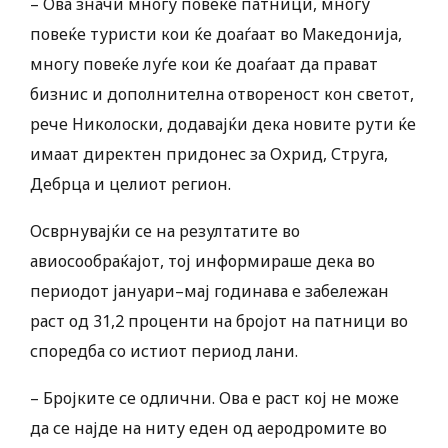
– Ова значи многу повеќе патници, многу
повеќе туристи кои ќе доаѓаат во Македонија,
многу повеќе луѓе кои ќе доаѓаат да прават
бизнис и дополнителна отвореност кон светот,
рече Николоски, додавајќи дека новите рути ќе
имаат директен придонес за Охрид, Струга,
Дебрца и целиот регион.
Осврнувајќи се на резултатите во
авиосообраќајот, тој информираше дека во
периодот јануари–мај годинава е забележан
раст од 31,2 проценти на бројот на патници во
споредба со истиот период лани.
– Бројките се одлични. Ова е раст кој не може
да се најде на ниту еден од аеродромите во