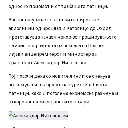
односно приемот и отпраќањето патници.
Воспоставувањето на новите директни
авиолинии од Вроцлав и Катовице до Охрид
претставува значаен чекор во проширувањето
на авио-поврзаноста на земјава со Полска,
изјави вицепремиерот и министер за
транспорт Александар Николоски.
Тој посочи дека со новите линии се очекува
зголемување на бројот на туристи и бизнис-
патници, како и поголема економска размена и
отвореност кон европските пазари.