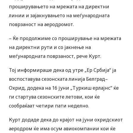
проширувањето на мрежата на директни
линии и зајакнувањето на меѓународната
поврзаност на аеродромот.
– Ќе продолжиме со проширување на мрежата
на директни рути и со јакнење на
меѓународната поврзаност, рече Курт.
Тој информираше дека од утре „Ер Србија“ ја
воспоставува сезонската линија Белград–
Охрид, додека на 16 јуни „Туркиш ерлајнс“ ќе
ги стартува сезонските летови, кои ќе
сообраќаат четири пати неделно.
Курт додаде дека до крајот на јуни охридскиот
аеродром ќе има осум авиокомпании кои ќе