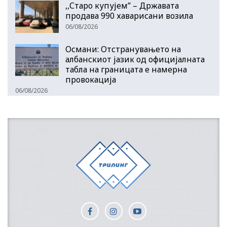
,,Старо купујем” – Државата
продава 990 хаварисани возила
06/08/2026
Османи: Отстранувањето на
албанскиот јазик од официјалната
табла на границата е намерна
провокација
06/08/2026