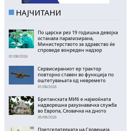
НАЈЧИТАНИ
По царски рез 19 годишна девојка
останала парализирана,
Министерството за здравство ќе
спроведе вонреден надзор
01/08/2026
Сервисираниот ер трактор
повторно ставен во функција по
оштетувањата од невремето
01/08/2026
Британската МИ6 е најмоќната
надворешна разузнавачка служба
во Европа, Словачка на дното
05/08/2026
Претседателката на Словенија,