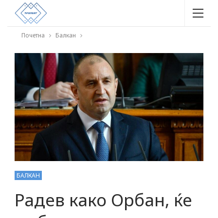
Почетна
Балкан
БАЛКАН
Радев како Орбан, ќе