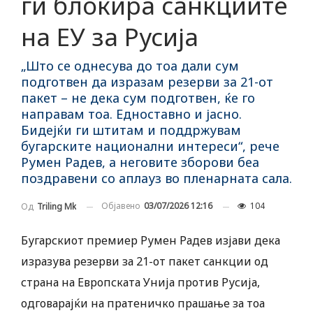
ги блокира санкциите
на ЕУ за Русија
„Што се однесува до тоа дали сум
подготвен да изразам резерви за 21-от
пакет – не дека сум подготвен, ќе го
направам тоа. Едноставно и јасно.
Бидејќи ги штитам и поддржувам
бугарските национални интереси“, рече
Румен Радев, а неговите зборови беа
поздравени со аплауз во пленарната сала.
Објавено
03/07/2026 12:16
104
Од
Triling Mk
Бугарскиот премиер Румен Радев изјави дека
изразува резерви за 21-от пакет санкции од
страна на Европската Унија против Русија,
одговарајќи на пратеничко прашање за тоа