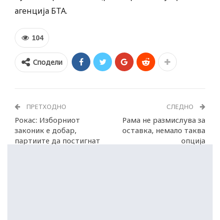
агенција БТА.
104
Сподели
ПРЕТХОДНО
СЛЕДНО
Рокас: Изборниот
Рама не размислува за
законик е добар,
оставка, немало таква
партиите да постигнат
опција
консензус