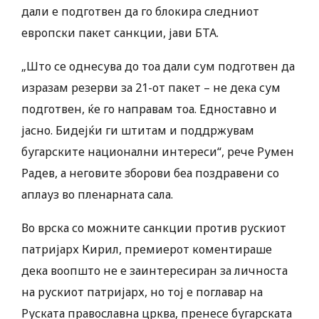
дали е подготвен да го блокира следниот
европски пакет санкции, јави БТА.
„Што се однесува до тоа дали сум подготвен да
изразам резерви за 21-от пакет – не дека сум
подготвен, ќе го направам тоа. Едноставно и
јасно. Бидејќи ги штитам и поддржувам
бугарските национални интереси“, рече Румен
Радев, а неговите зборови беа поздравени со
аплауз во пленарната сала.
Во врска со можните санкции против рускиот
патријарх Кирил, премиерот коментираше
дека воопшто не е заинтересиран за личноста
на рускиот патријарх, но тој е поглавар на
Руската православна црква, пренесе бугарската