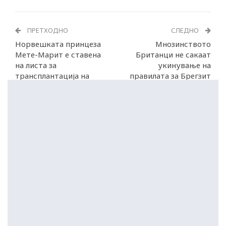
ПРЕТХОДНО
СЛЕДНО
Норвешката принцеза
Мнозинството
Мете-Марит е ставена
Британци не сакаат
на листа за
укинување на
трансплантација на
правилата за Брегзит
бели дробови