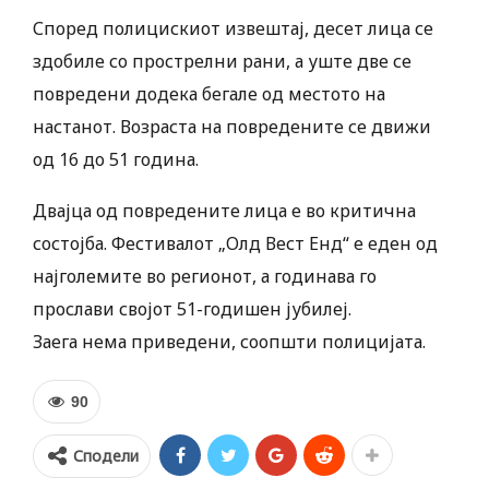
Според полицискиот извештај, десет лица се
здобиле со прострелни рани, а уште две се
повредени додека бегале од местото на
настанот. Возраста на повредените се движи
од 16 до 51 година.
Двајца од повредените лица е во критична
состојба. Фестивалот „Олд Вест Енд“ е еден од
најголемите во регионот, а годинава го
прослави својот 51-годишен јубилеј.
Заега нема приведени, соопшти полицијата.
90
Сподели