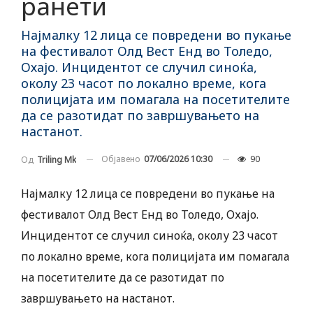
ранети
Најмалку 12 лица се повредени во пукање
на фестивалот Олд Вест Енд во Толедо,
Охајо. Инцидентот се случил синоќа,
околу 23 часот по локално време, кога
полицијата им помагала на посетителите
да се разотидат по завршувањето на
настанот.
Објавено
07/06/2026 10:30
90
Од
Triling Mk
Најмалку 12 лица се повредени во пукање на
фестивалот Олд Вест Енд во Толедо, Охајо.
Инцидентот се случил синоќа, околу 23 часот
по локално време, кога полицијата им помагала
на посетителите да се разотидат по
завршувањето на настанот.