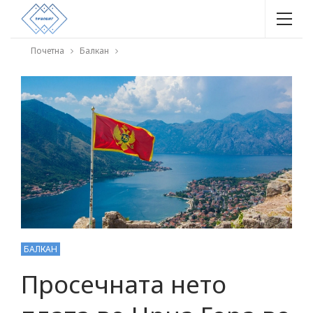
Почетна
Балкан
БАЛКАН
Просечната нето