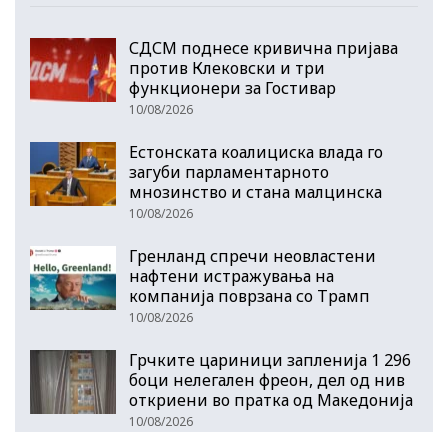
СДСМ поднесе кривична пријава
против Клековски и три
функционери за Гостивар
10/08/2026
Естонската коалициска влада го
загуби парламентарното
мнозинство и стана малцинска
10/08/2026
Гренланд спречи неовластени
нафтени истражувања на
компанија поврзана со Трамп
10/08/2026
Грчките цариници запленија 1 296
боци нелегален фреон, дел од нив
откриени во пратка од Македонија
10/08/2026