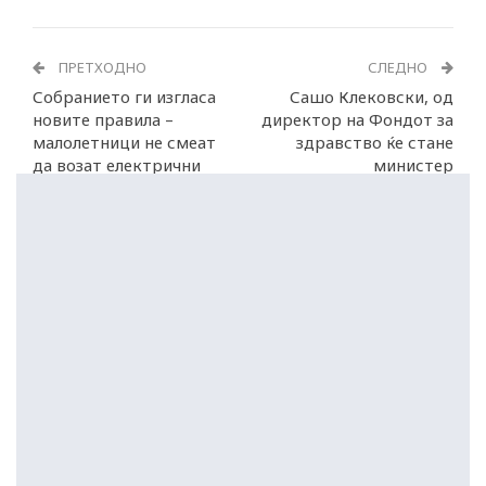
ПРЕТХОДНО
СЛЕДНО
Собранието ги изгласа
Сашо Клековски, од
новите правила –
директор на Фондот за
малолетници не смеат
здравство ќе стане
да возат електрични
министер
тротинети