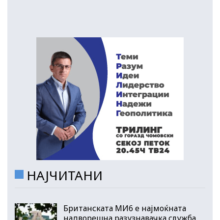
НАЈЧИТАНИ
Британската МИ6 е најмоќната
надворешна разузнавачка служба