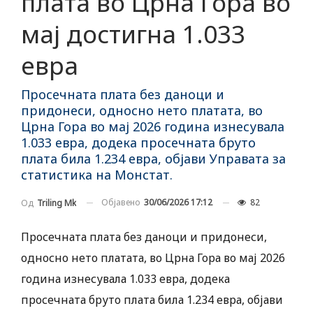
плата во Црна Гора во
мај достигна 1.033
евра
Просечната плата без даноци и
придонеси, односно нето платата, во
Црна Гора во мај 2026 година изнесувала
1.033 евра, додека просечната бруто
плата била 1.234 евра, објави Управата за
статистика на Монстат.
Објавено
30/06/2026 17:12
82
Од
Triling Mk
Просечната плата без даноци и придонеси,
односно нето платата, во Црна Гора во мај 2026
година изнесувала 1.033 евра, додека
просечната бруто плата била 1.234 евра, објави